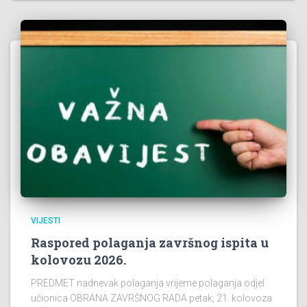
VIJESTI
Raspored polaganja završnog ispita u
kolovozu 2026.
PREDMET nadnevak polaganja vrijeme polaganja odjel
učionica OBRANA ZAVRŠNOG RADA petak, 21. kolovoza