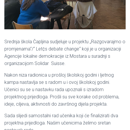
Srednja škola Čapljina sudjeluje u projektu „Razgovarajmo o
promjenama“/“ Let¢s debate change“ koji je u organizaciji
Agencije lokalne demokracije iz Mostara u suradnji s
organizacijom Solidar Suisse.
Nakon niza radionica u prošloj školskoj godini i ljetnog
kampa nastavlja se s radom u i ovoj školskoj godini.
Učenici su se u nastavku rada upoznali s izradom
projektnog prijedloga. Prošli su sve korake od problema,
ideje, ciljeva, aktivnosti do završnog dijela projekta.
Sada slijedi samostalni rad učenika koji će finalizirati dva
projektna prijedloga. Našim učenicima želimo sretan