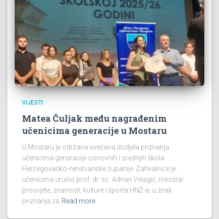
VIJESTI
Matea Čuljak među nagrađenim
učenicima generacije u Mostaru
U Mostaru je održana svečana dodjela priznanja
učenicima generacije osnovnih i srednjih škola
Hercegovačko-neretvanske županije. Zahvalnice je
učenicima uručio prof. dr. sc. Adnan Velagić, ministar
prosvjete, znanosti, kulture i športa HNŽ-a, u znak
priznanja za
Read more