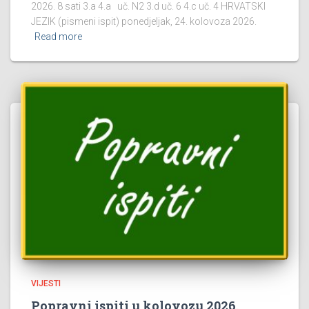
2026. 8 sati 3.a 4.a uč. N2 3.d uč. 6 4.c uč. 4 HRVATSKI
JEZIK (pismeni ispit) ponedjeljak, 24. kolovoza 2026.
Read more
VIJESTI
Popravni ispiti u kolovozu 2026.