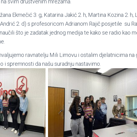
ti na svim društvenim mrežama.
ana Ekmečić 3. g, Katarina Jakić 2. h, Martina Kozina 2. h, 
a Andrić 2. d) s profesoricom Adrianom Rajič posjetile su R
 naučili što je zadatak jednog medija te kako se radio kao me
me.
ljujemo ravnatelju Mili Limovu i ostalim djelatnicima na 
o i spremnosti da našu suradnju nastavimo.