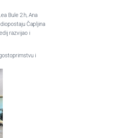
Lea Bule 2.h, Ana
adiopostaju Čapljina
dij razvijao i
gostoprimstvu i