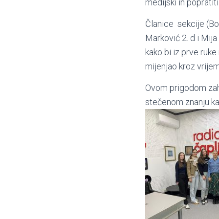
medijski ih poprati
Članice sekcije (Bož
Marković 2. d i Mij
kako bi iz prve ruke
mijenjao kroz vrije
Ovom prigodom zahva
stečenom znanju ka