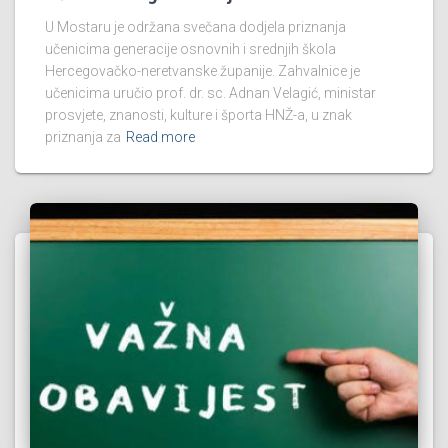
U Mostaru je održana svečana dodjela priznanja
učenicima generacije osnovnih i srednjih škola
Hercegovačko-neretvanske županije. Zahvalnice je
učenicima uručio prof. dr. sc. Adnan Velagić, ministar
prosvjete, znanosti, kulture i športa HNŽ-a, u znak
priznanja za
Read more