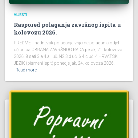
VIJESTI
Raspored polaganja završnog ispita u
kolovozu 2026.
PREDMET nadnevak polaganja vrijeme polaganja odjel
učionica OBRANA ZAVRŠNOG RADA petak, 21. kolovoza
2026. 8 sati 3.a 4.a uč. N2 3.d uč. 6 4.c uč. 4 HRVATSKI
JEZIK (pismeni ispit) ponedjeljak, 24. kolovoza 2026.
Read more