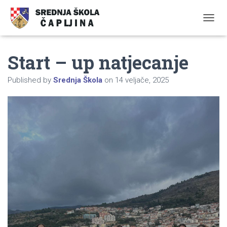
TOGGL
Start – up natjecanje
Published by
Srednja Škola
on
14 veljače, 2025