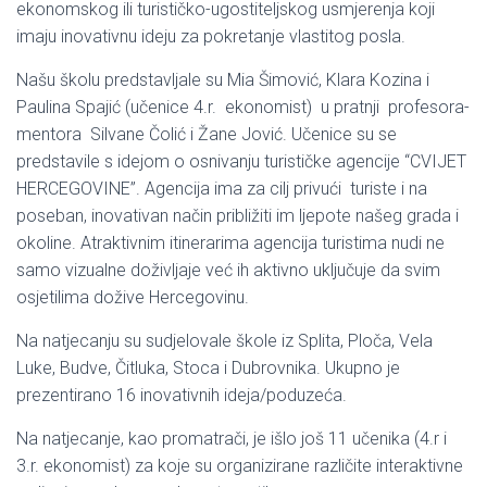
ekonomskog ili turističko-ugostiteljskog usmjerenja koji
imaju inovativnu ideju za pokretanje vlastitog posla.
Našu školu predstavljale su Mia Šimović, Klara Kozina i
Paulina Spajić (učenice 4.r. ekonomist) u pratnji profesora-
mentora Silvane Čolić i Žane Jović. Učenice su se
predstavile s idejom o osnivanju turističke agencije “CVIJET
HERCEGOVINE”. Agencija ima za cilj privući turiste i na
poseban, inovativan način približiti im ljepote našeg grada i
okoline. Atraktivnim itinerarima agencija turistima nudi ne
samo vizualne doživljaje već ih aktivno uključuje da svim
osjetilima dožive Hercegovinu.
Na natjecanju su sudjelovale škole iz Splita, Ploča, Vela
Luke, Budve, Čitluka, Stoca i Dubrovnika. Ukupno je
prezentirano 16 inovativnih ideja/poduzeća.
Na natjecanje, kao promatrači, je išlo još 11 učenika (4.r i
3.r. ekonomist) za koje su organizirane različite interaktivne