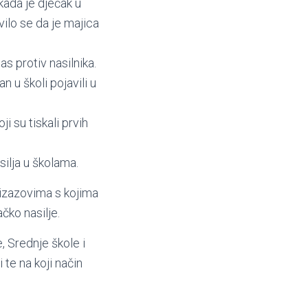
kada je dječak u
vilo se da je majica
as protiv nasilnika.
n u školi pojavili u
i su tiskali prvih
ilja u školama.
 izazovima s kojima
čko nasilje.
, Srednje škole i
 te na koji način