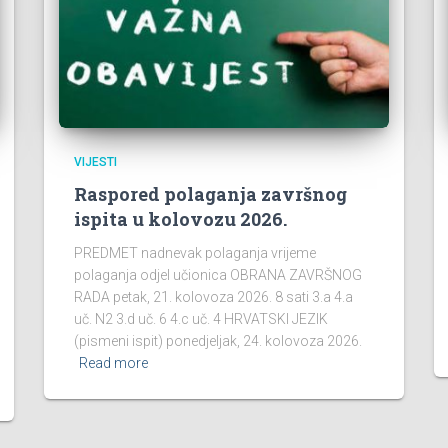
VIJESTI
Raspored polaganja završnog
ispita u kolovozu 2026.
PREDMET nadnevak polaganja vrijeme
polaganja odjel učionica OBRANA ZAVRŠNOG
RADA petak, 21. kolovoza 2026. 8 sati 3.a 4.a
uč. N2 3.d uč. 6 4.c uč. 4 HRVATSKI JEZIK
(pismeni ispit) ponedjeljak, 24. kolovoza 2026.
Read more