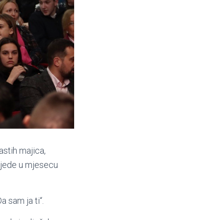
stih majica,
rijede u mjesecu
a sam ja ti“.