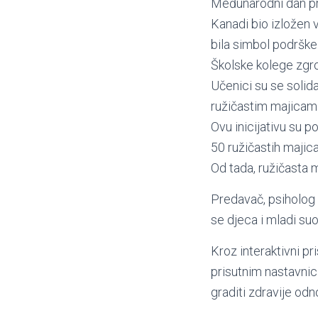
Međunarodni dan pre
Kanadi bio izložen v
bila simbol podrške 
Školske kolege zgroz
Učenici su se solida
ružičastim majicam
Ovu inicijativu su p
50 ružičastih majica
Od tada, ružičasta 
Predavač, psiholog 
se djeca i mladi su
Kroz interaktivni pr
prisutnim nastavnici
graditi zdravije od