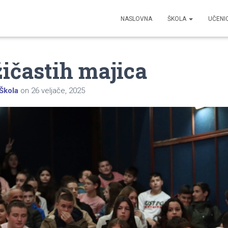
NASLOVNA
ŠKOLA
UČENI
ičastih majica
Škola
on
26 veljače, 2025