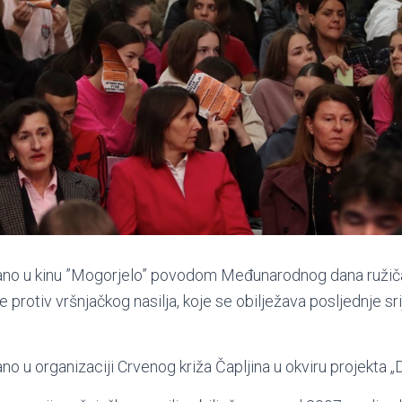
ano u kinu ”Mogorjelo” povodom Međunarodnog dana ružiča
protiv vršnjačkog nasilja, koje se obilježava posljednje s
o u organizaciji Crvenog križa Čapljina u okviru projekta „D