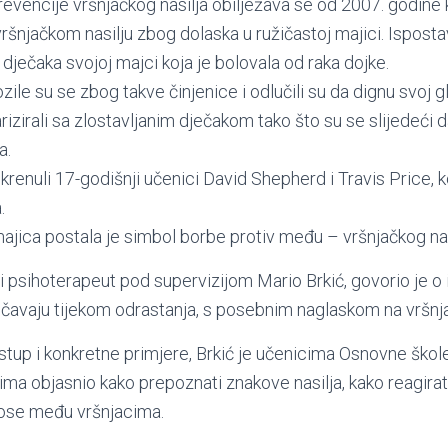
vencije vršnjačkog nasilja obilježava se od 2007. godine 
ršnjačkom nasilju zbog dolaska u ružičastoj majici. Isposta
dječaka svojoj majci koja je bolovala od raka dojke.
ile su se zbog takve činjenice i odlučili su da dignu svoj gl
rizirali sa zlostavljanim dječakom tako što su se slijedeći da
a.
okrenuli 17-godišnji učenici David Shepherd i Travis Price, koj
.
majica postala je simbol borbe protiv među – vršnjačkog nas
i psihoterapeut pod supervizijom Mario Brkić, govorio je o
očavaju tijekom odrastanja, s posebnim naglaskom na vršnja
istup i konkretne primjere, Brkić je učenicima Osnovne škole
ma objasnio kako prepoznati znakove nasilja, kako reagirati
nose među vršnjacima.