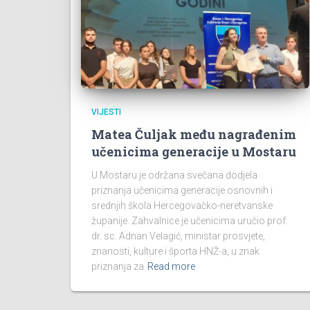
VIJESTI
Matea Čuljak među nagrađenim
učenicima generacije u Mostaru
U Mostaru je održana svečana dodjela
priznanja učenicima generacije osnovnih i
srednjih škola Hercegovačko-neretvanske
županije. Zahvalnice je učenicima uručio prof.
dr. sc. Adnan Velagić, ministar prosvjete,
znanosti, kulture i športa HNŽ-a, u znak
priznanja za
Read more