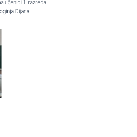
na učenici 1. razreda
goginja Dijana