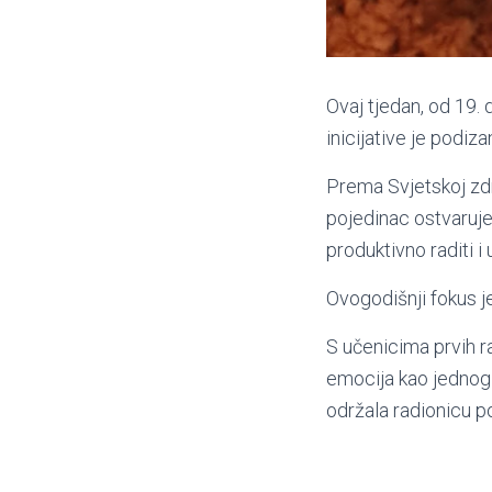
Ovaj tjedan, od 19. 
inicijative je podi
Prema Svjetskoj zdr
pojedinac ostvaruje
produktivno raditi i
Ovogodišnji fokus je
S učenicima prvih r
emocija kao jednog 
održala radionicu po