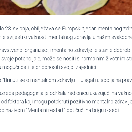
do 23. svibnja, obilježava se Europski tjedan mentalnog zdrav
zanje svijesti o važnosti mentalnog zdravlja u našim svakod
avstvenoj organizaciji mentalno zdravlje je stanje dobrobi
 svoje potencijale, može se nositi s normalnim životnim 
 u mogućnosti je pridonositi svojoj zajednici.
 “Brinuti se o mentalnom zdravlju – ulagati u socijalna prav
azreda pedagoginja je održala radionicu ukazujući na važno
od faktora koji mogu potaknuti pozitivno mentalno zdravlje.
d nazivom “Mentalni restart” potičući na brigu o sebi.