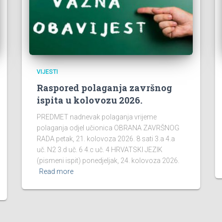
VIJESTI
Raspored polaganja završnog
ispita u kolovozu 2026.
PREDMET nadnevak polaganja vrijeme
polaganja odjel učionica OBRANA ZAVRŠNOG
RADA petak, 21. kolovoza 2026. 8 sati 3.a 4.a
uč. N2 3.d uč. 6 4.c uč. 4 HRVATSKI JEZIK
(pismeni ispit) ponedjeljak, 24. kolovoza 2026.
Read more