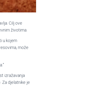
lja. Cilj ove
nevnim životima.
ti u kojem
stresovima, može
a.”
st izražavanja
 Za djelatnike je