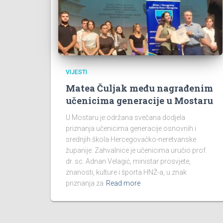
VIJESTI
Matea Čuljak među nagrađenim
učenicima generacije u Mostaru
U Mostaru je održana svečana dodjela
priznanja učenicima generacije osnovnih i
srednjih škola Hercegovačko-neretvanske
županije. Zahvalnice je učenicima uručio prof.
dr. sc. Adnan Velagić, ministar prosvjete,
znanosti, kulture i športa HNŽ-a, u znak
priznanja za
Read more