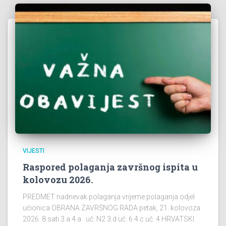
VIJESTI
Raspored polaganja završnog ispita u
kolovozu 2026.
PREDMET nadnevak polaganja vrijeme polaganja odjel
učionica OBRANA ZAVRŠNOG RADA petak, 21. kolovoza
2026. 8 sati 3.a 4.a uč. N2 3.d uč. 6 4.c uč. 4 HRVATSKI