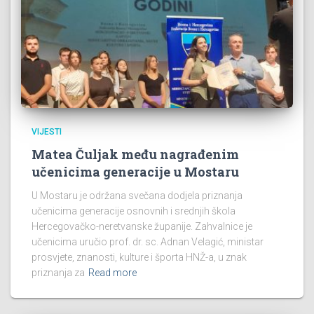
VIJESTI
Matea Čuljak među nagrađenim
učenicima generacije u Mostaru
U Mostaru je održana svečana dodjela priznanja
učenicima generacije osnovnih i srednjih škola
Hercegovačko-neretvanske županije. Zahvalnice je
učenicima uručio prof. dr. sc. Adnan Velagić, ministar
prosvjete, znanosti, kulture i športa HNŽ-a, u znak
priznanja za
Read more