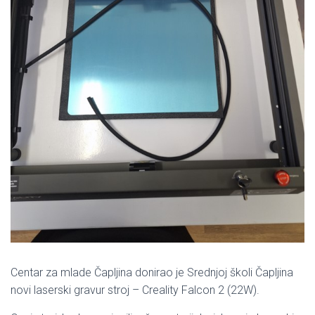
Centar za mlade Čapljina donirao je Srednjoj školi Čapljina
novi laserski gravur stroj – Creality Falcon 2 (22W).