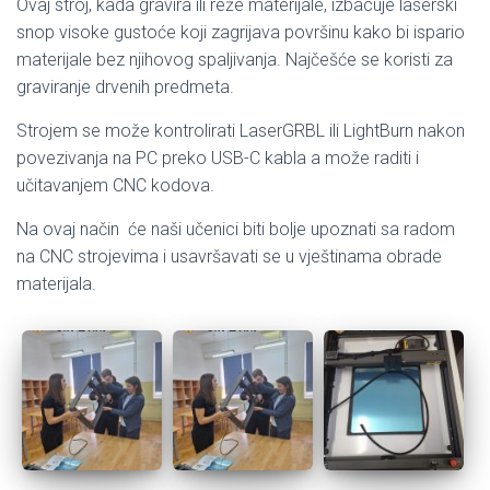
Ovaj stroj, kada gravira ili reže materijale, izbacuje laserski
snop visoke gustoće koji zagrijava površinu kako bi ispario
materijale bez njihovog spaljivanja. Najčešće se koristi za
graviranje drvenih predmeta.
Strojem se može kontrolirati LaserGRBL ili LightBurn nakon
povezivanja na PC preko USB-C kabla a može raditi i
učitavanjem CNC kodova.
Na ovaj način će naši učenici biti bolje upoznati sa radom
na CNC strojevima i usavršavati se u vještinama obrade
materijala.