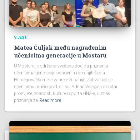
VIJESTI
Matea Čuljak među nagrađenim
učenicima generacije u Mostaru
U Mostaru je održana svečana dodjela priznanja
učenicima generacije osnovnih i srednjih škola
Hercegovačko-neretvanske županije. Zahvalnice je
učenicima uručio prof. dr. sc. Adnan Velagić, ministar
prosvjete, znanosti, kulture i športa HNŽ-a, u znak
priznanja za
Read more