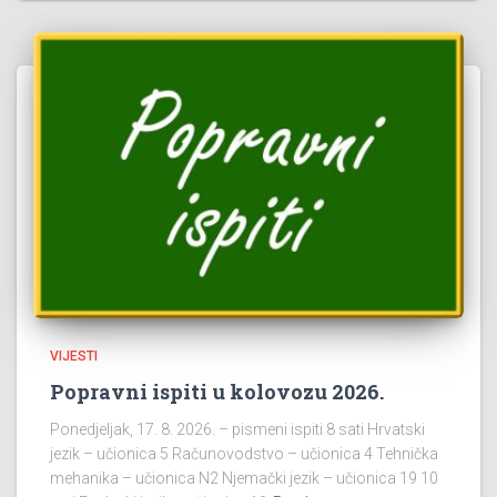
VIJESTI
Popravni ispiti u kolovozu 2026.
Ponedjeljak, 17. 8. 2026. – pismeni ispiti 8 sati Hrvatski
jezik – učionica 5 Računovodstvo – učionica 4 Tehnička
mehanika – učionica N2 Njemački jezik – učionica 19 10