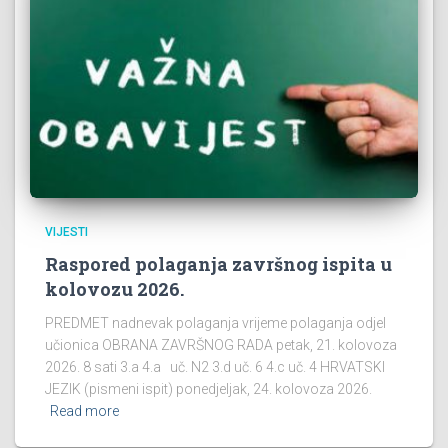
VIJESTI
Raspored polaganja završnog ispita u
kolovozu 2026.
PREDMET nadnevak polaganja vrijeme polaganja odjel
učionica OBRANA ZAVRŠNOG RADA petak, 21. kolovoza
2026. 8 sati 3.a 4.a uč. N2 3.d uč. 6 4.c uč. 4 HRVATSKI
JEZIK (pismeni ispit) ponedjeljak, 24. kolovoza 2026.
Read more