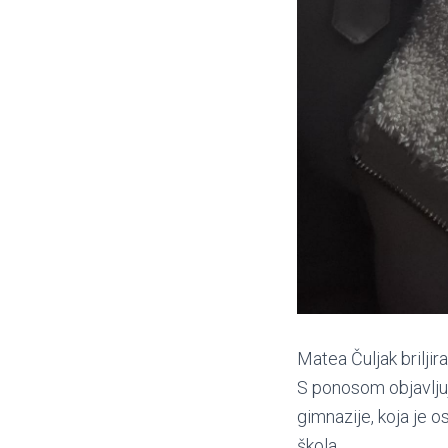
Matea Čuljak brilji
S ponosom objavlju
gimnazije, koja je 
škola.