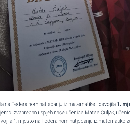
rala na Federalnom natjecanju iz matematike i osvojila
1. mj
jemo izvanredan uspjeh naše učenice Matee Čuljak, učenic
osvojila 1. mjesto na Federalnom natjecanju iz matematike z