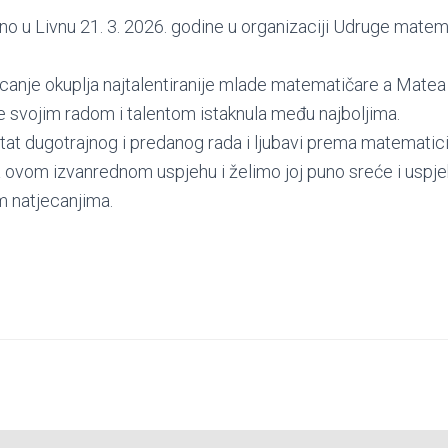
no u Livnu 21. 3. 2026. godine u organizaciji Udruge mate
canje okuplja najtalentiranije mlade matematičare a Matea
e svojim radom i talentom istaknula među najboljima.
ltat dugotrajnog i predanog rada i ljubavi prema matematici
ovom izvanrednom uspjehu i želimo joj puno sreće i uspje
m natjecanjima.