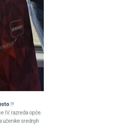
esto
!!!
e IV. razreda opće
a učenike srednjih