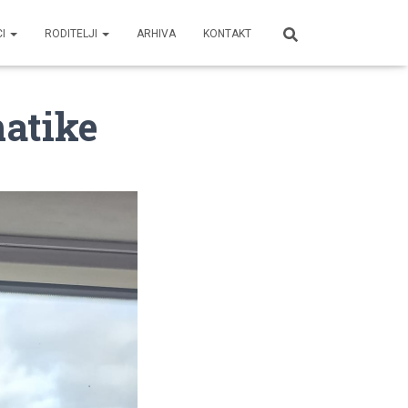
CI
RODITELJI
ARHIVA
KONTAKT
matike