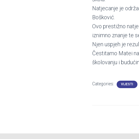
Natjecanje je održa
Bošković.
Ovo prestižno natje
iznimno znanje te s
Njen uspjeh je rezu
Čestitamo Matei na 
školovanju i budući
Categories:
VIJESTI