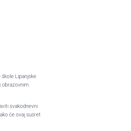
 škole Lipanjske
i s obrazovnim
taviti svakodnevni
kako će ovaj susret