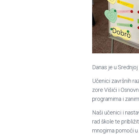
Danas je u Srednjoj 
Učenici završnih ra
zore Višići i Osnovn
programima i zanima
Naši učenici i nasta
rad škole te približ
mnogima pomoći u do