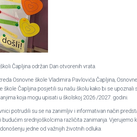
školi Čapljina održan Dan otvorenih vrata.
zreda Osnovne škole Vladimira Pavlovića Čapljina, Osnovne
e škole Čapljina posjetili su našu školu kako bi se upoznal
njima koja mogu upisati u školskoj 2026./2027. godini.
vnici potrudili su se na zanimljiv i informativan način preds
iti budućim srednjoškolcima različita zanimanja. Vjerujemo 
nošenju jedne od važnijih životnih odluka.