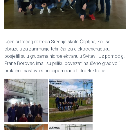
Učenici trećeg razreda Srednje škole Čapljina, koji se
obrazuju za zanimanje tehničar za elektroenergetiku,
posjetili su u grupama hidroelektranu u Svitavi. Uz pomoć g.
Frane Borovac imali su priliku povezati naučeno gradivo i
praktičnu nastavu s principom rada hidroelektrane.