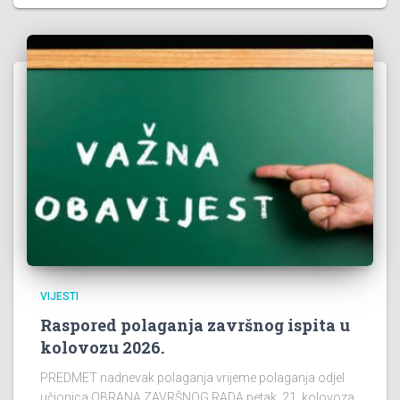
VIJESTI
Raspored polaganja završnog ispita u
kolovozu 2026.
PREDMET nadnevak polaganja vrijeme polaganja odjel
učionica OBRANA ZAVRŠNOG RADA petak, 21. kolovoza