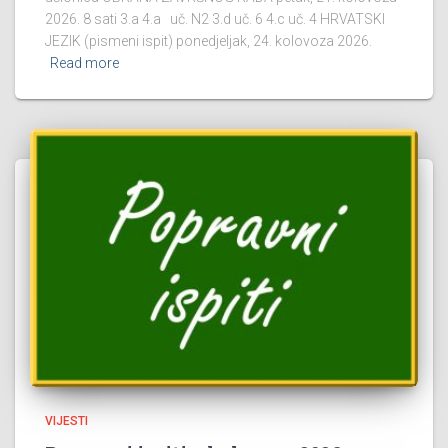
2026. 8 sati 3.a 4.a uč. N2 3.d uč. 6 4.c uč. 4 HRVATSKI
JEZIK (pismeni ispit) ponedjeljak, 24. kolovoza 2026.
Read more
VIJESTI