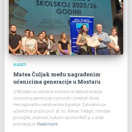
VIJESTI
Matea Čuljak među nagrađenim
učenicima generacije u Mostaru
U Mostaru je održana svečana dodjela priznanja
učenicima generacije osnovnih i srednjih škola
Hercegovačko-neretvanske županije. Zahvalnice je
učenicima uručio prof. dr. sc. Adnan Velagić, ministar
prosvjete, znanosti, kulture i športa HNŽ-a, u znak
priznanja za
Read more