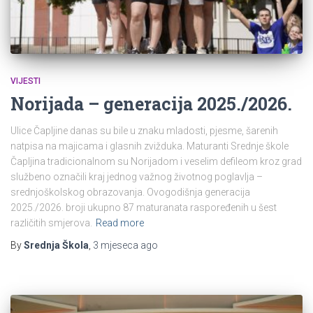
VIJESTI
Norijada – generacija 2025./2026.
Ulice Čapljine danas su bile u znaku mladosti, pjesme, šarenih
natpisa na majicama i glasnih zvižduka. Maturanti Srednje škole
Čapljina tradicionalnom su Norijadom i veselim defileom kroz grad
službeno označili kraj jednog važnog životnog poglavlja –
srednjoškolskog obrazovanja. Ovogodišnja generacija
2025./2026. broji ukupno 87 maturanata raspoređenih u šest
različitih smjerova.
Read more
By
Srednja Škola
,
3 mjeseca
ago