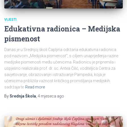
VIJESTI
Edukativna radionica – Medijska
pismenost
Danas je u Srednjoj školi Čapljina održana edukativna radionica
pod nazivom „Medijska pismenost“, s ciljem unaprjeđenja razine
medijske pismenosti među učenicima. Radionicu je pripremila i
uspješno realizirala prof. dr. sc. Antea Čilić, voditeljica Centra za
savjetovanje, obrazovanje i istraživanje Pampedia, koja je
učenicima približila važnost kritičkog promišljanja medijskih
sadržaja te
Read more
By
Srednja Škola
,
4 mjeseca
ago