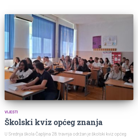
VIJESTI
Školski kviz općeg znanja
U Srednja škola Čapljina 28. travnja održan je školski kviz općeg