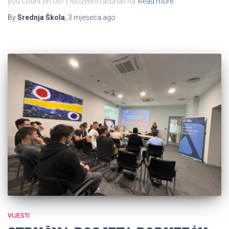
you Count on Us? ( Možete li računati na
Read more
By
Srednja Škola
,
3 mjeseca
ago
VIJESTI