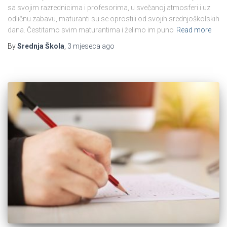
sa svojim razrednicima i profesorima, u svečanoj atmosferi i uz
odličnu zabavu, maturanti su se oprostili od svojih srednjoškolskih
dana. Čestitamo svim maturantima i želimo im puno
Read more
By
Srednja Škola
,
3 mjeseca
ago