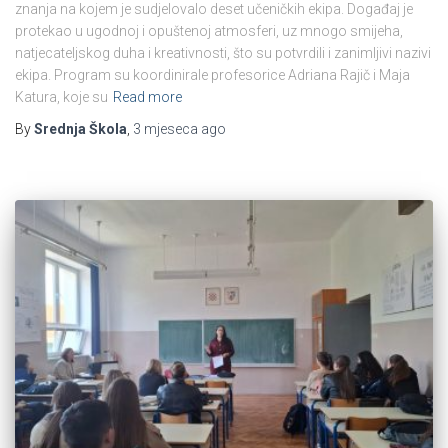
znanja na kojem je sudjelovalo deset učeničkih ekipa. Događaj je
protekao u ugodnoj i opuštenoj atmosferi, uz mnogo smijeha,
natjecateljskog duha i kreativnosti, što su potvrdili i zanimljivi nazivi
ekipa. Program su koordinirale profesorice Adriana Rajič i Maja
Katura, koje su
Read more
By
Srednja Škola
,
3 mjeseca
ago