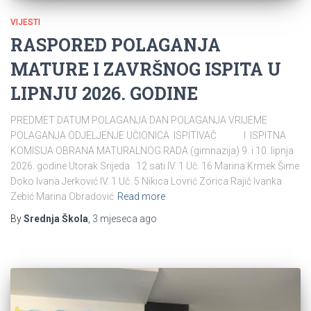
VIJESTI
RASPORED POLAGANJA
MATURE I ZAVRŠNOG ISPITA U
LIPNJU 2026. GODINE
PREDMET DATUM POLAGANJA DAN POLAGANJA VRIJEME
POLAGANJA ODJELJENJE UČIONICA ISPITIVAČ I ISPITNA
KOMISIJA OBRANA MATURALNOG RADA (gimnazija) 9. i 10. lipnja
2026. godine Utorak Srijeda 12 sati IV. 1 Uč. 16 Marina Krmek Šime
Doko Ivana Jerković IV. 1 Uč. 5 Nikica Lovrić Zorica Rajič Ivanka
Zebić Marina Obradović
Read more
By
Srednja Škola
,
3 mjeseca
ago