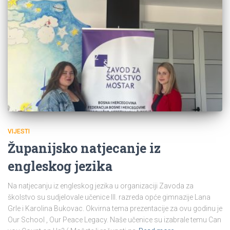
VIJESTI
Županijsko natjecanje iz
engleskog jezika
Na natjecanju iz engleskog jezika u organizaciji Zavoda za
školstvo su sudjelovale učenice III. razreda opće gimnazije Lana
Grle i Karolina Bukovac. Okvirna tema prezentacije za ovu godinu je
Our School , Our Peace Legacy. Naše učenice su izabrale temu Can