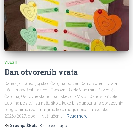
VIJESTI
Dan otvorenih vrata
Danas je u Srednjoj školi Čapljina održan Dan otvorenih vrata.
Učenici završnih razreda Osnovne škole Vladimira Pavlovića
Čapljina, Osnovne škole Lipanjske zore Višići i Osnovne škole
Čapljina posjetili su našu školu kako bi se upoznali s obrazovnim
programima i zanimanjima koja mogu upisati u školskoj
2026./2027. godini. Naši učenici i
Read more
By
Srednja Škola
,
3 mjeseca
ago