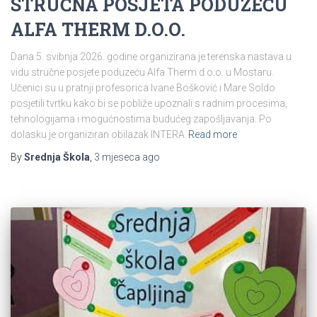
STRUČNA POSJETA PODUZEĆU
ALFA THERM D.O.O.
Dana 5. svibnja 2026. godine organizirana je terenska nastava u
vidu stručne posjete poduzeću Alfa Therm d.o.o. u Mostaru.
Učenici su u pratnji profesorica Ivane Bošković i Mare Soldo
posjetili tvrtku kako bi se pobliže upoznali s radnim procesima,
tehnologijama i mogućnostima budućeg zapošljavanja. Po
dolasku je organiziran obilazak INTERA
Read more
By
Srednja Škola
,
3 mjeseca
ago