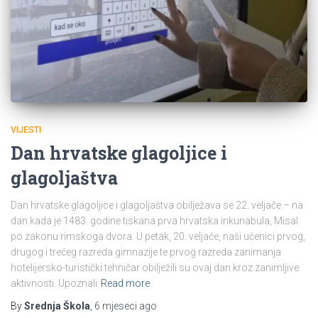
VIJESTI
Dan hrvatske glagoljice i
glagoljaštva
Dan hrvatske glagoljice i glagoljaštva obilježava se 22. veljače – na
dan kada je 1483. godine tiskana prva hrvatska inkunabula, Misal
po zakonu rimskoga dvora. U petak, 20. veljače, naši učenici prvog,
drugog i trećeg razreda gimnazije te prvog razreda zanimanja
hotelijersko-turistički tehničar obilježili su ovaj dan kroz zanimljive
aktivnosti. Upoznali
Read more
By
Srednja Škola
,
6 mjeseci
ago