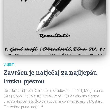
VIJESTI
Završen je natječaj za najljepšu
lirsku pjesmu
Rezultati su sljedeći: Geni moji (Obradović, Tina IV. 1) Mogu sama
(Kraljić, Ana I. 1) To si ti (Zovko, Antea I. 1) Pobjednička pjesma
predstavljat će našu Školu na županijskom natjecanju u Mostaru.
Tini želimo puno uspjeha!