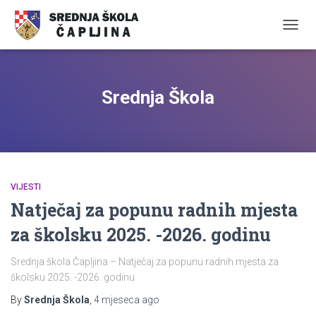
TOGGL
Srednja Škola
VIJESTI
Natječaj za popunu radnih mjesta
za školsku 2025. -2026. godinu
Srednja škola Čapljina – Natječaj za popunu radnih mjesta za
školsku 2025. -2026. godinu
By
Srednja Škola
,
4 mjeseca
ago