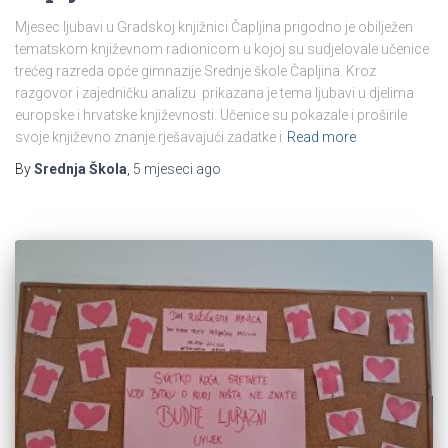
Mjesec ljubavi u Gradskoj knjižnici Čapljina prigodno je obilježen
tematskom književnom radionicom u kojoj su sudjelovale učenice
trećeg razreda opće gimnazije Srednje škole Čapljina. Kroz
razgovor i zajedničku analizu prikazana je tema ljubavi u djelima
europske i hrvatske književnosti. Učenice su pokazale i proširile
svoje književno znanje rješavajući zadatke i
Read more
By
Srednja Škola
,
5 mjeseci
ago