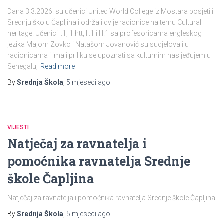
Dana 3.3.2026. su učenici United World College iz Mostara posjetili
Srednju školu Čapljina i održali dvije radionice na temu Cultural
heritage. Učenici I.1, 1.htt, II.1 i III.1 sa profesoricama engleskog
jezika Majom Zovko i Natašom Jovanović su sudjelovali u
radionicama i imali priliku se upoznati sa kulturnim nasljeđujem u
Senegalu,
Read more
By
Srednja Škola
,
5 mjeseci
ago
VIJESTI
Natječaj za ravnatelja i
pomoćnika ravnatelja Srednje
škole Čapljina
Natječaj za ravnatelja i pomoćnika ravnatelja Srednje škole Čapljina
By
Srednja Škola
,
5 mjeseci
ago