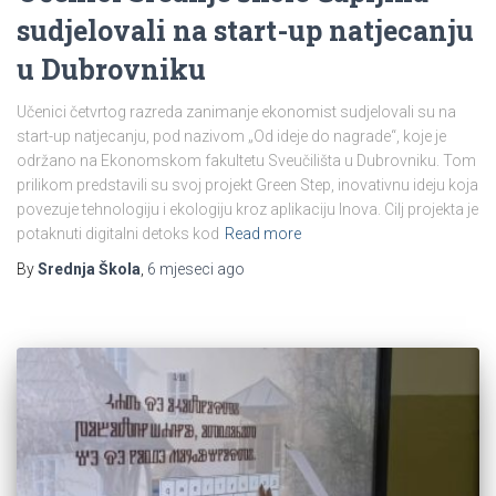
sudjelovali na start-up natjecanju
u Dubrovniku
Učenici četvrtog razreda zanimanje ekonomist sudjelovali su na
start-up natjecanju, pod nazivom „Od ideje do nagrade“, koje je
održano na Ekonomskom fakultetu Sveučilišta u Dubrovniku. Tom
prilikom predstavili su svoj projekt Green Step, inovativnu ideju koja
povezuje tehnologiju i ekologiju kroz aplikaciju Inova. Cilj projekta je
potaknuti digitalni detoks kod
Read more
By
Srednja Škola
,
6 mjeseci
ago