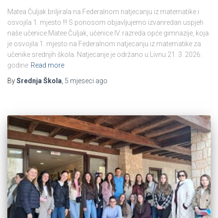
Matea Čuljak briljirala na Federalnom natjecanju iz matematike i
osvojila 1. mjesto !!! S ponosom objavljujemo izvanredan uspjeh
naše učenice Matee Čuljak, učenice IV. razreda opće gimnazije, koja
je osvojila 1. mjesto na Federalnom natjecanju iz matematike za
učenike srednjih škola. Natjecanje je održano u Livnu 21. 3. 2026.
godine
Read more
By
Srednja Škola
,
5 mjeseci
ago