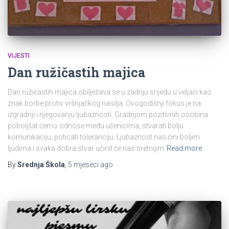
VIJESTI
Dan ružičastih majica
Dan ružičastih majica obilježava se u zadnju srijedu u veljači kao
znak borbe protiv vršnjačkog nasilja. Ovogodišnji fokus je na
izgradnji i njegovanju ljubaznosti. Gradnjom pozitivnih osobina
poboljšat ćemo odnose među učenicima, stvarati bolju
komunikaciju, poticati toleranciju. Ljubaznost nas čini boljim
ljudima i svaka dobra stvar učinit će nas sretnijim
Read more
By
Srednja Škola
,
5 mjeseci
ago