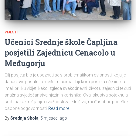
VIJESTI
Učenici Srednje škole Čapljina
posjetili Zajednicu Cenacolo u
Međugorju
Cilj posjeta bio je upoznati se s problematikom ovisnosti, koja je
danas sve prisutnija među mladima. Tijekom posjeta učenici su
imali priliku vidjeti kako izgleda svakodnevni život u zajednici te čuti
snažna svjedočanstva njezinih korisnika. Ova iskustva potaknula
su ih na razmišljanje o važnosti zajedništva, međusobne podrške i
osobne odgovornosti
Read more
By
Srednja Škola
,
5 mjeseci
ago