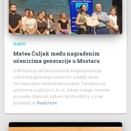
VIJESTI
Matea Čuljak među nagrađenim
učenicima generacije u Mostaru
U Mostaru je održana svečana dodjela priznanja
učenicima generacije osnovnih i srednjih škola
Hercegovačko-neretvanske županije. Zahvalnice je
učenicima uručio prof. dr. sc. Adnan Velagić, ministar
prosvjete, znanosti, kulture i športa HNŽ-a, u znak
priznanja za
Read more