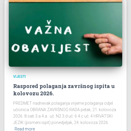
VIJESTI
Raspored polaganja završnog ispita u
kolovozu 2026.
PREDMET nadnevak polaganja vrijeme polaganja odjel
učionica OBRANA ZAVRŠNOG RADA petak, 21. kolovoza
2026. 8 sati 3.a 4.a uč. N2 3.d uč. 6 4.c uč. 4 HRVATSKI
JEZIK (pismeni ispit) ponedjeljak, 24. kolovoza 2026.
Read more