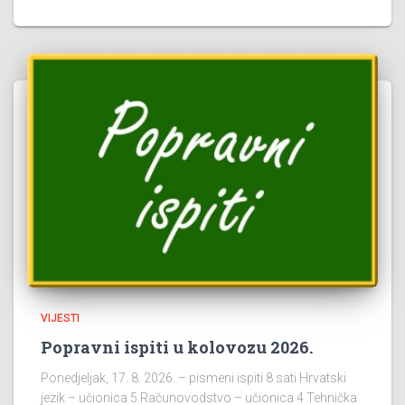
VIJESTI
Popravni ispiti u kolovozu 2026.
Ponedjeljak, 17. 8. 2026. – pismeni ispiti 8 sati Hrvatski
jezik – učionica 5 Računovodstvo – učionica 4 Tehnička