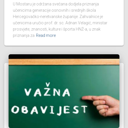
U Mostaru je održana svečana dodjela priznanja
učenicima generacije osnovnih i srednjih škola
Hercegovačko-neretvanske županije. Zahvalnice je
učenicima uručio prof. dr. sc. Adnan Velagić, ministar
prosvjete, znanosti, kulture i športa HNŽ-a, u znak
priznanja za
Read more