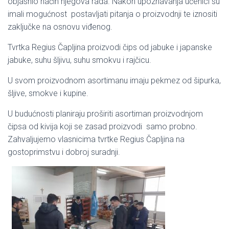
objasnio način njegova rada. Nakon upoznavanja učenici su
imali mogućnost postavljati pitanja o proizvodnji te iznositi
zaključke na osnovu viđenog.
Tvrtka Regius Čapljina proizvodi čips od jabuke i japanske
jabuke, suhu šljivu, suhu smokvu i rajčicu.
U svom proizvodnom asortimanu imaju pekmez od šipurka,
šljive, smokve i kupine.
U budućnosti planiraju proširiti asortiman proizvodnjom
čipsa od kivija koji se zasad proizvodi samo probno.
Zahvaljujemo vlasnicima tvrtke Regius Čapljina na
gostoprimstvu i dobroj suradnji.