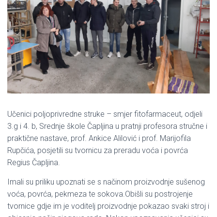
Učenici poljoprivredne struke – smjer fitofarmaceut, odjeli
3.g i 4. b, Srednje škole Čapljina u pratnji profesora stručne i
praktične nastave, prof. Ankice Alilović i prof. Marijofila
Rupčića, posjetili su tvornicu za preradu voća i povrća
Regius Čapljina.
Imali su priliku upoznati se s načinom proizvodnje sušenog
voća, povrća, pekmeza te sokova.Obišli su postrojenje
tvornice gdje im je voditelj proizvodnje pokazao svaki stroj i