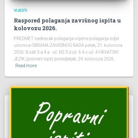
VIJESTI
Raspored polaganja završnog ispita u
kolovozu 2026.
PREDMET nadnevak polaganja vrijeme polaganja odjel
učionica OBRANA ZAVRŠNOG RADA petak, 21. kolovoza
2026. 8 sati 3.a 4.a uč. N2 3.d uč. 6 4.c uč. 4 HRVATSKI
JEZIK (pismeni ispit) ponedjeljak, 24. kolovoza 2026.
Read more