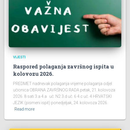
VIJESTI
Raspored polaganja završnog ispita u
kolovozu 2026.
PREDMET nadnevak polaganja vrijeme polaganja odjel
učionica OBRANA ZAVRŠNOG RADA petak, 21. kolovoza
2026. 8 sati 3.a 4.a uč. N2 3.d uč. 6 4.c uč. 4 HRVATSKI
JEZIK (pismeni ispit) ponedjeljak, 24. kolovoza 2026.
Read more