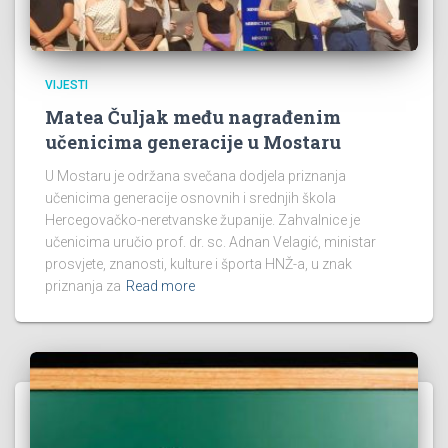
VIJESTI
Matea Čuljak među nagrađenim
učenicima generacije u Mostaru
U Mostaru je održana svečana dodjela priznanja
učenicima generacije osnovnih i srednjih škola
Hercegovačko-neretvanske županije. Zahvalnice je
učenicima uručio prof. dr. sc. Adnan Velagić, ministar
prosvjete, znanosti, kulture i športa HNŽ-a, u znak
priznanja za
Read more