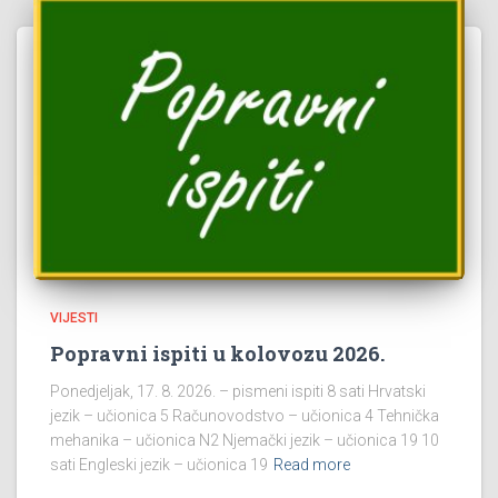
VIJESTI
Popravni ispiti u kolovozu 2026.
Ponedjeljak, 17. 8. 2026. – pismeni ispiti 8 sati Hrvatski
jezik – učionica 5 Računovodstvo – učionica 4 Tehnička
mehanika – učionica N2 Njemački jezik – učionica 19 10
sati Engleski jezik – učionica 19
Read more