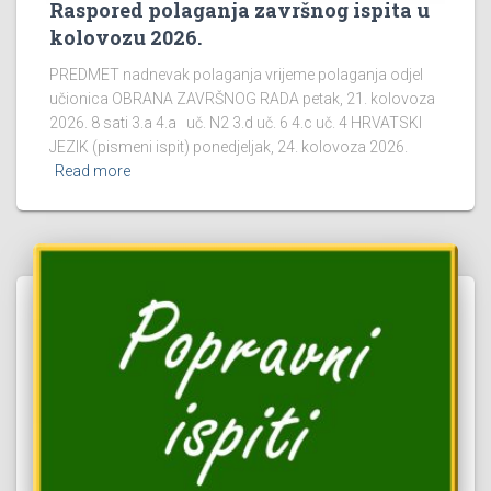
Raspored polaganja završnog ispita u
kolovozu 2026.
PREDMET nadnevak polaganja vrijeme polaganja odjel
učionica OBRANA ZAVRŠNOG RADA petak, 21. kolovoza
2026. 8 sati 3.a 4.a uč. N2 3.d uč. 6 4.c uč. 4 HRVATSKI
JEZIK (pismeni ispit) ponedjeljak, 24. kolovoza 2026.
Read more