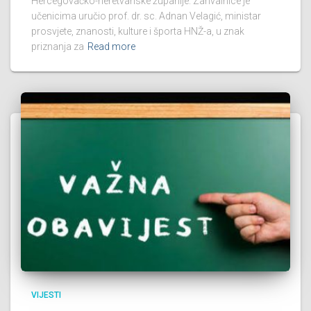
Hercegovačko-neretvanske županije. Zahvalnice je
učenicima uručio prof. dr. sc. Adnan Velagić, ministar
prosvjete, znanosti, kulture i športa HNŽ-a, u znak
priznanja za
Read more
VIJESTI