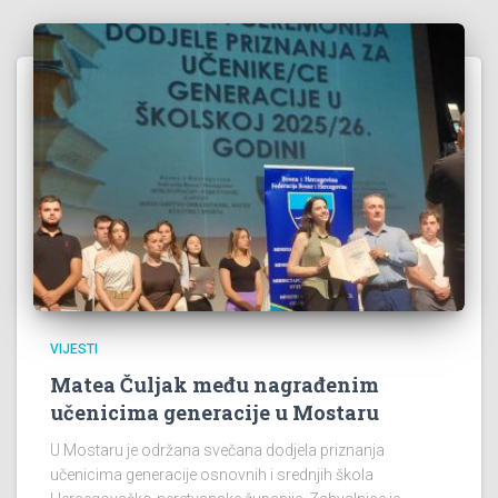
VIJESTI
Matea Čuljak među nagrađenim
učenicima generacije u Mostaru
U Mostaru je održana svečana dodjela priznanja
učenicima generacije osnovnih i srednjih škola