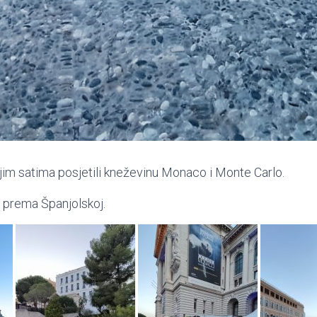
jim satima posjetili kneževinu Monaco i Monte Carlo.
 prema Španjolskoj.