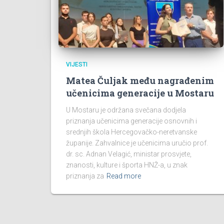
VIJESTI
Matea Čuljak među nagrađenim
učenicima generacije u Mostaru
U Mostaru je održana svečana dodjela
priznanja učenicima generacije osnovnih i
srednjih škola Hercegovačko-neretvanske
županije. Zahvalnice je učenicima uručio prof.
dr. sc. Adnan Velagić, ministar prosvjete,
znanosti, kulture i športa HNŽ-a, u znak
priznanja za
Read more