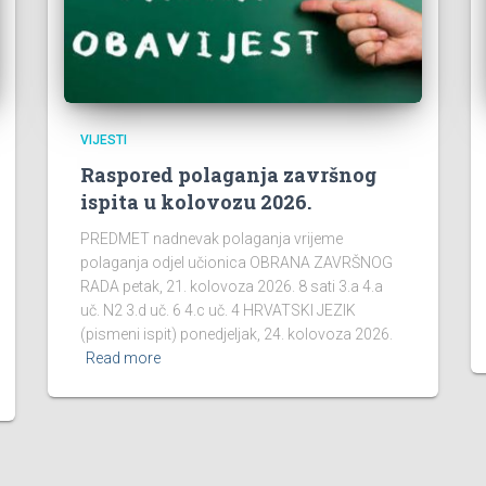
VIJESTI
Raspored polaganja završnog
ispita u kolovozu 2026.
PREDMET nadnevak polaganja vrijeme
polaganja odjel učionica OBRANA ZAVRŠNOG
RADA petak, 21. kolovoza 2026. 8 sati 3.a 4.a
uč. N2 3.d uč. 6 4.c uč. 4 HRVATSKI JEZIK
(pismeni ispit) ponedjeljak, 24. kolovoza 2026.
Read more