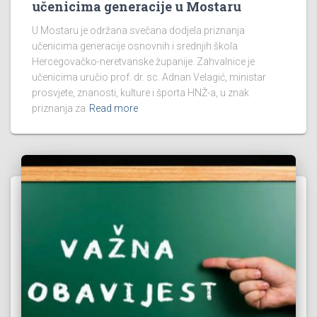
učenicima generacije u Mostaru
U Mostaru je održana svečana dodjela priznanja
učenicima generacije osnovnih i srednjih škola
Hercegovačko-neretvanske županije. Zahvalnice je
učenicima uručio prof. dr. sc. Adnan Velagić, ministar
prosvjete, znanosti, kulture i športa HNŽ-a, u znak
priznanja za
Read more