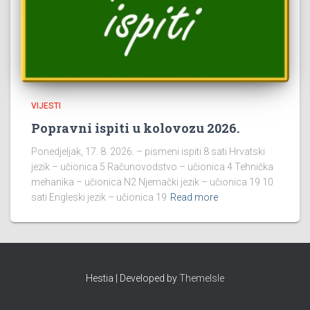
VIJESTI
Popravni ispiti u kolovozu 2026.
Ponedjeljak, 17. 8. 2026. – pismeni ispiti 8 sati Hrvatski
jezik – učionica 5 Računovodstvo – učionica 4 Tehnička
mehanika – učionica N2 Njemački jezik – učionica 19 10
sati Engleski jezik – učionica 19
Read more
Hestia | Developed by
ThemeIsle