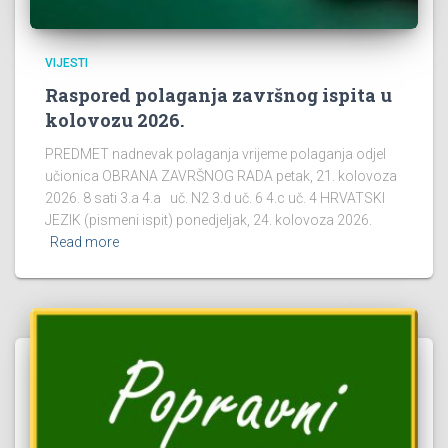
VIJESTI
Raspored polaganja završnog ispita u
kolovozu 2026.
PREDMET nadnevak polaganja vrijeme polaganja odjel
učionica OBRANA ZAVRŠNOG RADA petak, 21. kolovoza
2026. 8 sati 3.a 4.a uč. N2 3.d uč. 6 4.c uč. 4 HRVATSKI
JEZIK (pismeni ispit) ponedjeljak, 24. kolovoza 2026.
Read more