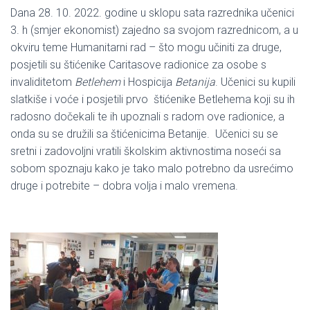
Dana 28. 10. 2022. godine u sklopu sata razrednika učenici
3. h (smjer ekonomist) zajedno sa svojom razrednicom, a u
okviru teme Humanitarni rad – što mogu učiniti za druge,
posjetili su štićenike Caritasove radionice za osobe s
invaliditetom
Betlehem
i Hospicija
Betanija
. Učenici su kupili
slatkiše i voće i posjetili prvo štićenike Betlehema koji su ih
radosno dočekali te ih upoznali s radom ove radionice, a
onda su se družili sa štićenicima Betanije. Učenici su se
sretni i zadovoljni vratili školskim aktivnostima noseći sa
sobom spoznaju kako je tako malo potrebno da usrećimo
druge i potrebite – dobra volja i malo vremena.