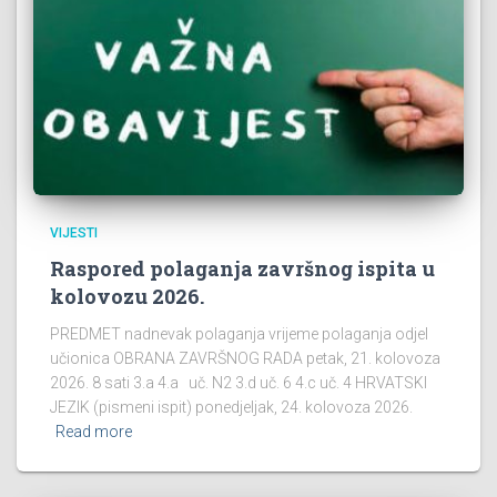
VIJESTI
Raspored polaganja završnog ispita u
kolovozu 2026.
PREDMET nadnevak polaganja vrijeme polaganja odjel
učionica OBRANA ZAVRŠNOG RADA petak, 21. kolovoza
2026. 8 sati 3.a 4.a uč. N2 3.d uč. 6 4.c uč. 4 HRVATSKI
JEZIK (pismeni ispit) ponedjeljak, 24. kolovoza 2026.
Read more