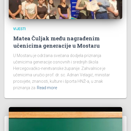
VIJESTI
Matea Čuljak među nagrađenim
učenicima generacije u Mostaru
U Mostaru je održana svečana dodjela priznanja
učenicima generacije osnovnih i srednjih škola
Hercegovačko-neretvanske županije. Zahvalnice je
učenicima uručio prof. dr. sc. Adnan Velagić, ministar
prosvjete, znanosti, kulture i športa HNŽ-a, u znak
priznanja za
Read more