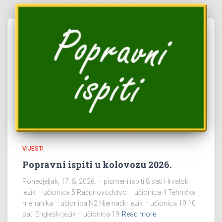
VIJESTI
Popravni ispiti u kolovozu 2026.
Ponedjeljak, 17. 8. 2026. – pismeni ispiti 8 sati Hrvatski
jezik – učionica 5 Računovodstvo – učionica 4 Tehnička
mehanika – učionica N2 Njemački jezik – učionica 19 10
sati Engleski jezik – učionica 19
Read more