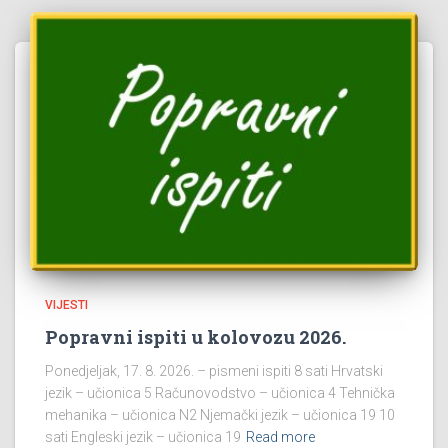
VIJESTI
Popravni ispiti u kolovozu 2026.
Ponedjeljak, 17. 8. 2026. – pismeni ispiti 8 sati Hrvatski
jezik – učionica 5 Računovodstvo – učionica 4 Tehnička
mehanika – učionica N2 Njemački jezik – učionica 19 10
sati Engleski jezik – učionica 19
Read more