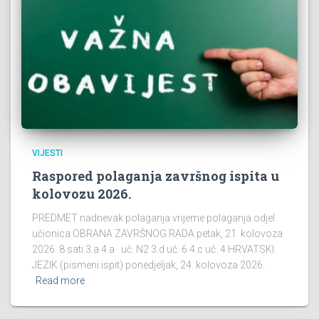
VIJESTI
Raspored polaganja završnog ispita u
kolovozu 2026.
PREDMET nadnevak polaganja vrijeme polaganja odjel
učionica OBRANA ZAVRŠNOG RADA petak, 21. kolovoza
2026. 8 sati 3.a 4.a uč. N2 3.d uč. 6 4.c uč. 4 HRVATSKI
JEZIK (pismeni ispit) ponedjeljak, 24. kolovoza 2026.
Read more