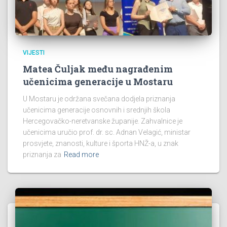
VIJESTI
Matea Čuljak među nagrađenim
učenicima generacije u Mostaru
U Mostaru je održana svečana dodjela priznanja
učenicima generacije osnovnih i srednjih škola
Hercegovačko-neretvanske županije. Zahvalnice je
učenicima uručio prof. dr. sc. Adnan Velagić, ministar
prosvjete, znanosti, kulture i športa HNŽ-a, u znak
priznanja za
Read more