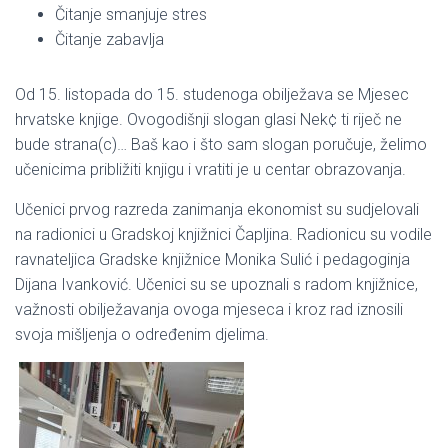
Čitanje smanjuje stres
Čitanje zabavlja
Od 15. listopada do 15. studenoga obilježava se Mjesec
hrvatske knjige. Ovogodišnji slogan glasi Nek¢ ti riječ ne
bude strana(c)… Baš kao i što sam slogan poručuje, želimo
učenicima približiti knjigu i vratiti je u centar obrazovanja.
Učenici prvog razreda zanimanja ekonomist su sudjelovali
na radionici u Gradskoj knjižnici Čapljina. Radionicu su vodile
ravnateljica Gradske knjižnice Monika Sulić i pedagoginja
Dijana Ivanković. Učenici su se upoznali s radom knjižnice,
važnosti obilježavanja ovoga mjeseca i kroz rad iznosili
svoja mišljenja o određenim djelima.