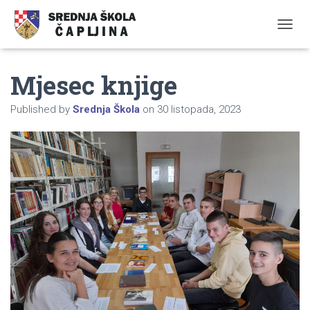
TOGGL
Mjesec knjige
Published by
Srednja Škola
on
30 listopada, 2023