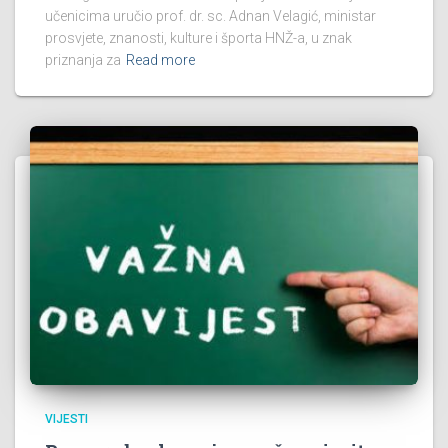
učenicima uručio prof. dr. sc. Adnan Velagić, ministar
prosvjete, znanosti, kulture i športa HNŽ-a, u znak
priznanja za
Read more
VIJESTI