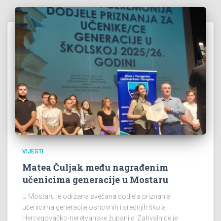
VIJESTI
Matea Čuljak među nagrađenim
učenicima generacije u Mostaru
U Mostaru je održana svečana dodjela priznanja
učenicima generacije osnovnih i srednjih škola
Hercegovačko-neretvanske županije. Zahvalnice je