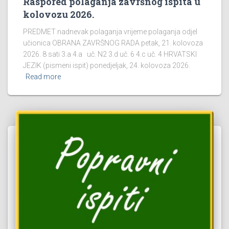
Raspored polaganja završnog ispita u
kolovozu 2026.
PREDMET nadnevak polaganja vrijeme polaganja odjel
učionica OBRANA ZAVRŠNOG RADA petak, 21. kolovoza
2026. 8 sati 3.a 4.a uč. N2 3.d uč. 6 4.c uč. 4 HRVATSKI
JEZIK (pismeni ispit) ponedjeljak, 24. kolovoza 2026.
Read more