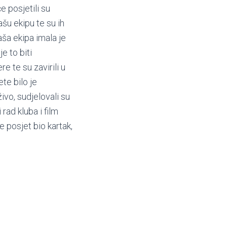
e posjetili su
šu ekipu te su ih
aša ekipa imala je
je to biti
re te su zavirili u
te bilo je
vo, sudjelovali su
rad kluba i film
e posjet bio kartak,