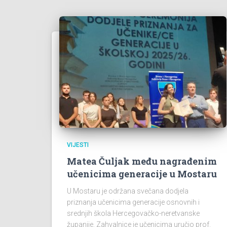
VIJESTI
Matea Čuljak među nagrađenim
učenicima generacije u Mostaru
U Mostaru je održana svečana dodjela
priznanja učenicima generacije osnovnih i
srednjih škola Hercegovačko-neretvanske
županije. Zahvalnice je učenicima uručio prof.