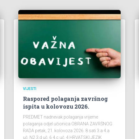
VIJESTI
Raspored polaganja završnog
ispita u kolovozu 2026.
PREDMET nadnevak polaganja vrijeme
polaganja odjel učionica OBRANA ZAVRŠNOG
RADA petak, 21. kolovoza 2026. 8 sati 3.a 4.a
uč. N2 3.d uč. 6 4.c uč. 4 HRVATSKI JEZIK