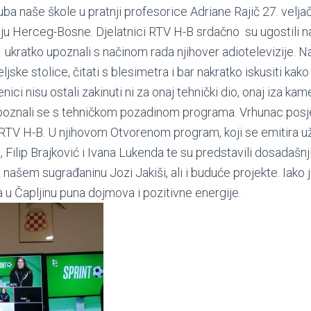
uba naše škole u pratnji profesorice Adriane Rajič 27. veljač
iju Herceg-Bosne. Djelatnici RTV H-B srdačno su ugostili na
i ukratko upoznali s načinom rada njihover adiotelevizije. N
eljske stolice, čitati s blesimetra i bar nakratko iskusiti kako 
enici nisu ostali zakinuti ni za onaj tehnički dio, onaj iza kame
i upoznali se s tehničkom pozadinom programa. Vrhunac posje
RTV H-B. U njihovom Otvorenom program, koji se emitira uži
 Filip Brajković i Ivana Lukenda te su predstavili dosadašnji 
našem sugrađaninu Jozi Jakiši, ali i buduće projekte. Iako j
a u Čapljinu puna dojmova i pozitivne energije.