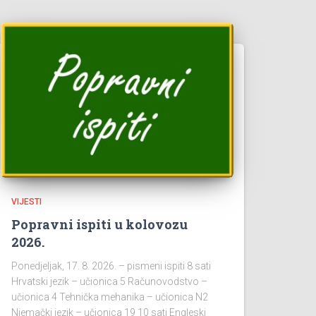
VIJESTI
Popravni ispiti u kolovozu
2026.
Ponedjeljak, 17. 8. 2026. – pismeni ispiti 8 sati
Hrvatski jezik – učionica 5 Računovodstvo –
učionica 4 Tehnička mehanika – učionica N2
Njemački jezik – učionica 19 10 sati Engleski