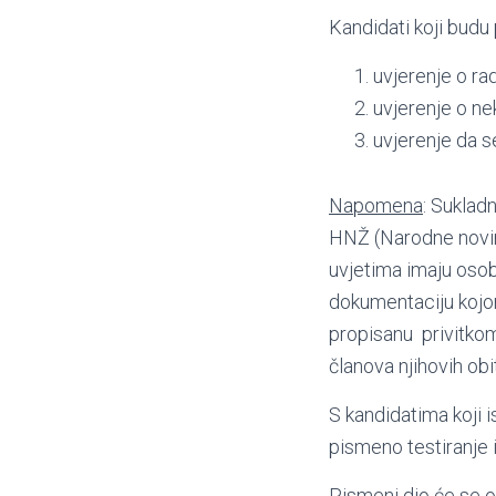
Kandidati koji budu
uvjerenje o ra
uvjerenje o ne
uvjerenje da s
Napomena
: Suklad
HNŽ (Narodne novine 
uvjetima imaju osob
dokumentaciju kojom
propisanu privitkom 
članova njihovih ob
S kandidatima koji 
pismeno testiranje 
Pismeni dio će se od