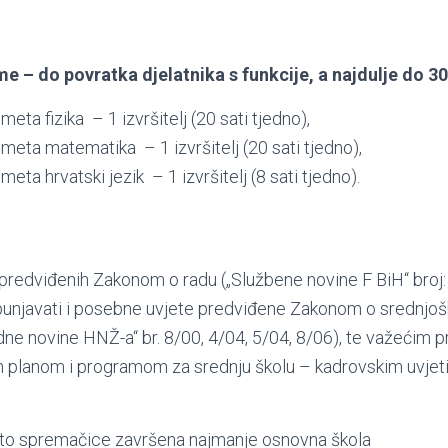
e – do povratka djelatnika s funkcije, a najdulje do 30
eta fizika – 1 izvršitelj (20 sati tjedno),
meta matematika – 1 izvršitelj (20 sati tjedno),
eta hrvatski jezik – 1 izvršitelj (8 sati tjedno).
predviđenih Zakonom o radu („Službene novine F BiH“ broj: 
spunjavati i posebne uvjete predviđene Zakonom o srednjo
ne novine HNŽ-a“ br. 8/00, 4/04, 5/04, 8/06), te važećim p
 planom i programom za srednju školu – kadrovskim uvjetim
to spremačice završena najmanje osnovna škola