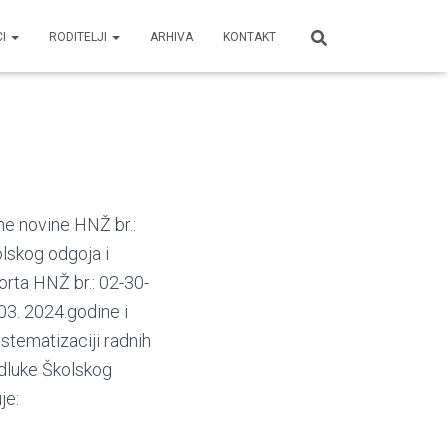
CI
RODITELJI
ARHIVA
KONTAKT
ne novine HNŽ br.:
olskog odgoja i
orta HNŽ br.: 02-30-
03. 2024.godine i
istematizaciji radnih
Odluke Školskog
je: