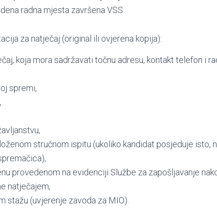
edena radna mjesta završena VSS
ja za natječaj (original ili ovjerena kopija):
ječaj, koja mora sadržavati točnu adresu, kontakt telefon i 
oj spremi,
,
žavljanstvu,
loženom stručnom ispitu (ukoliko kandidat posjeduje isto, 
spremačica),
nu provedenom na evidenciji Službe za zapošljavanje nako
e natječajem,
m stažu (uvjerenje zavoda za MIO).