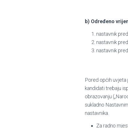
b) Određeno vrijem
nastavnik predm
nastavnik pred
nastavnik predm
Pored općih uvjeta 
kandidati trebaju i
obrazovanju („Narod
sukladno Nastavnim
nastavnika.
Za radno mjes