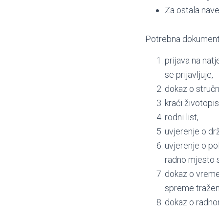
Za ostala nav
Potrebna dokumentaci
prijava na nat
se prijavljuje,
dokaz o stručn
kraći životopis
rodni list,
uvjerenje o dr
uvjerenje o po
radno mjesto 
dokaz o vreme
spreme tražen
dokaz o radno