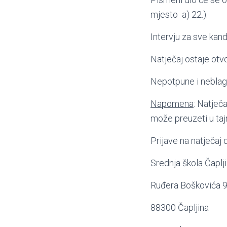
mjesto a) 22.).
Intervju za sve kand
Natječaj ostaje otv
Nepotpune i neblag
Napomena
: Natječ
može preuzeti u taj
Prijave na natječaj
Srednja škola Čaplj
Ruđera Boškovića 
88300 Čapljina