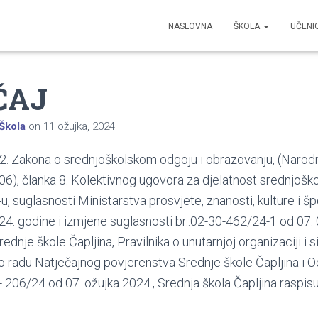
NASLOVNA
ŠKOLA
UČENI
ČAJ
Škola
on
11 ožujka, 2024
2. Zakona o srednjoškolskom odgoju i obrazovanju, (Narod
/06), članka 8. Kolektivnog ugovora za djelatnost srednjošk
, suglasnosti Ministarstva prosvjete, znanosti, kulture i šp
24. godine i izmjene suglasnosti br.:02-30-462/24-1 od 07. 
rednje škole Čapljina, Pravilnika o unutarnjoj organizaciji i s
o radu Natječajnog povjerenstva Srednje škole Čapljina i 
 206/24 od 07. ožujka 2024., Srednja škola Čapljina raspisu