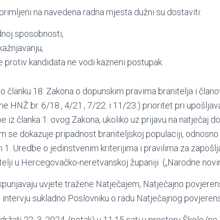
 primljeni na navedena radna mjesta dužni su dostaviti:
dnoj sposobnosti,
kažnjavanju,
e protiv kandidata ne vodi kazneni postupak.
no članku 18. Zakona o dopunskim pravima branitelja i članova
HNŽ br. 6/18., 4/21., 7/22. i 11/23.) prioritet pri upošljav
e iz članka 1. ovog Zakona, ukoliko uz prijavu na natječaj d
 se dokazuje pripadnost braniteljskoj populaciji, odnosn
1. Uredbe o jedinstvenim kriterijima i pravilima za zapošlja
itelji u Hercegovačko-neretvanskoj županiji („Narodne novi
ispunjavaju uvjete tražene Natječajem, Natječajno povjeren
i intervju sukladno Poslovniku o radu Natječajnog povjeren
ržati 22. 3. 2024. (petak) u 11:15 sati u prostoru Škole (n