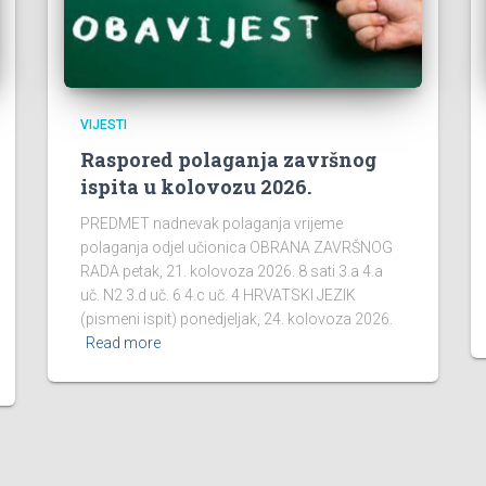
VIJESTI
Raspored polaganja završnog
ispita u kolovozu 2026.
PREDMET nadnevak polaganja vrijeme
polaganja odjel učionica OBRANA ZAVRŠNOG
RADA petak, 21. kolovoza 2026. 8 sati 3.a 4.a
uč. N2 3.d uč. 6 4.c uč. 4 HRVATSKI JEZIK
(pismeni ispit) ponedjeljak, 24. kolovoza 2026.
Read more