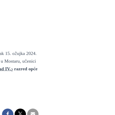
ž
ak 15. o
ujka 2024.
č
a u Mostaru, u
enici
ad IV.
razred opć
e
2