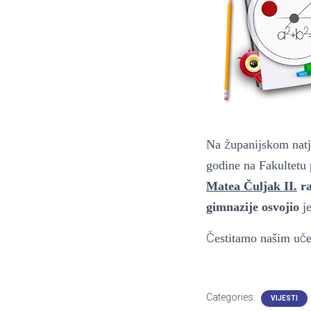
ž
Na
upanijskom natj
godine na Fakultetu
Matea Č
uljak II.
ra
gimnazije osvojio
j
Č
č
estitamo našim u
Categories:
VIJESTI