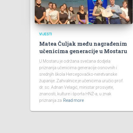
VIJESTI
Matea Čuljak među nagrađenim
učenicima generacije u Mostaru
U Mostaru je održana svečana dodjela
priznanja učenicima generacije osnovnih i
srednjih škola Hercegovačko-neretvanske
županije. Zahvalnice je učenicima uručio prof.
dr. sc. Adnan Velagić, ministar prosvjete,
znanosti, kulture i športa HNŽ-a, u znak
priznanja za
Read more