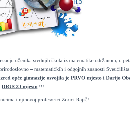
č
ž
ecanju u
enika srednjih škola iz matematike odr
anom, u pet
č
č
 prirodoslovno – matemati
kih i odgojnih znanosti Sveu
ilišt
zred opć
e gimnazije osvojila je
PRVO mjesto
i
Darijo Ob
e
DRUGO mjesto
!!!
č
enicima i njihovoj profesorici Zorici Raji
!