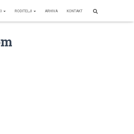
CI
RODITELJI
ARHIVA
KONTAKT
om