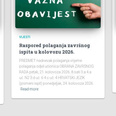
VIJESTI
Raspored polaganja završnog
ispita u kolovozu 2026.
PREDMET nadnevak polaganja vrijeme
polaganja odjel učionica OBRANA ZAVRŠNOG
RADA petak, 21. kolovoza 2026. 8 sati 3.a 4.a
uč. N2 3.d uč. 6 4.c uč. 4 HRVATSKI JEZIK
(pismeni ispit) ponedjeljak, 24. kolovoza 2026.
Read more