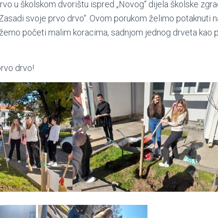
 drvo u školskom dvorištu ispred „Novog“ dijela školske zgra
 „Zasadi svoje prvo drvo“. Ovom porukom želimo potaknuti 
žemo početi malim koracima, sadnjom jednog drveta kao p
prvo drvo!