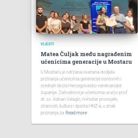
VIJESTI
Matea Čuljak među nagrađenim
učenicima generacije u Mostaru
U Mostaru je održana svečana dodjela
priznanja učenicima generacije osnovnih i
srednjih škola Hercegovačko-neretvanske
županije. Zahvalnice je učenicima uručio prof.
dr. sc. Adnan Velagić, ministar prosvjete,
znanosti, kulture i športa HNŽ-a, u znak
priznanja za
Read more