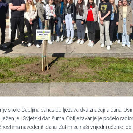
nje škole Čapljina danas obilježava dva značajna dana. Os
ježen je i Svjetski dan šuma. Obilježavanje je počelo radi
ostima navedenih dana. Zatim su naši vrijedni učenici očist