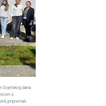
im Svjetskog dana
onicom s
ili, pripremali