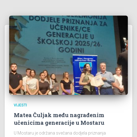
VIJESTI
Matea Čuljak među nagrađenim
učenicima generacije u Mostaru
U Mostaru je održana svečana dodjela priznanja