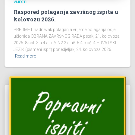
VIJESTI
Raspored polaganja završnog ispita u
kolovozu 2026.
PREDMET nadnevak polaganja vrijeme polaganja odjel
učionica OBRANA ZAVRŠNOG RADA petak, 21. kolovoza
2026. 8 sati 3.a 4.a uč. N2 3.d uč. 6 4.c uč. 4 HRVATSKI
JEZIK (pismeni ispit) ponedjeljak, 24. kolovoza 2026.
Read more