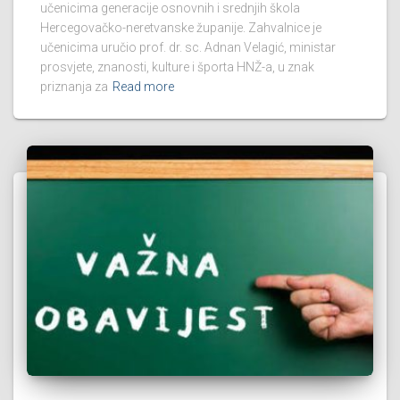
učenicima generacije osnovnih i srednjih škola
Hercegovačko-neretvanske županije. Zahvalnice je
učenicima uručio prof. dr. sc. Adnan Velagić, ministar
prosvjete, znanosti, kulture i športa HNŽ-a, u znak
priznanja za
Read more