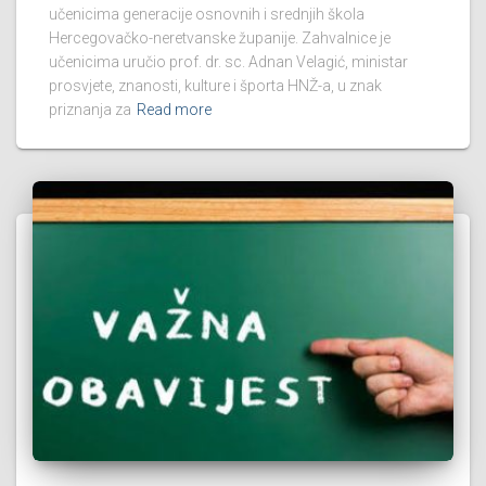
učenicima generacije osnovnih i srednjih škola
Hercegovačko-neretvanske županije. Zahvalnice je
učenicima uručio prof. dr. sc. Adnan Velagić, ministar
prosvjete, znanosti, kulture i športa HNŽ-a, u znak
priznanja za
Read more