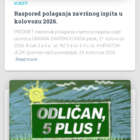
VIJESTI
Raspored polaganja završnog ispita u
kolovozu 2026.
PREDMET nadnevak polaganja vrijeme polaganja odjel
učionica OBRANA ZAVRŠNOG RADA petak, 21. kolovoza
2026. 8 sati 3.a 4.a uč. N2 3.d uč. 6 4.c uč. 4 HRVATSKI
JEZIK (pismeni ispit) ponedjeljak, 24. kolovoza 2026.
Read more