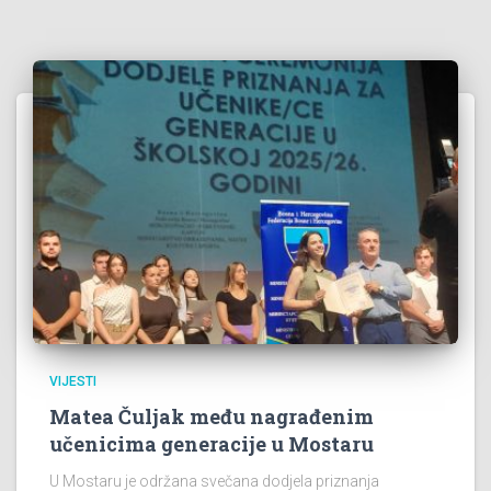
VIJESTI
Matea Čuljak među nagrađenim
učenicima generacije u Mostaru
U Mostaru je održana svečana dodjela priznanja