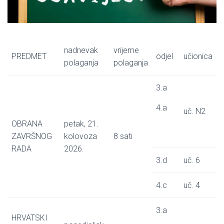
nadnevak
vrijeme
PREDMET
odjel
učionica
polaganja
polaganja
3.a
4.a
uč. N2
OBRANA
petak, 21.
ZAVRŠNOG
kolovoza
8 sati
RADA
2026.
3.d
uč. 6
4.c
uč. 4
3.a
HRVATSKI