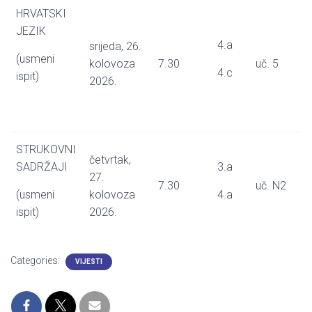
HRVATSKI
JEZIK
4.a
srijeda, 26.
(usmeni
kolovoza
7.30
uč. 5
4.c
ispit)
2026.
STRUKOVNI
četvrtak,
SADRŽAJI
3.a
27.
7.30
uč. N2
(usmeni
kolovoza
4.a
ispit)
2026.
Categories:
VIJESTI