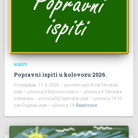
VIJESTI
Popravni ispiti u kolovozu 2026.
Ponedjeljak, 17. 8. 2026. – pismeni ispiti 8 sati Hrvatski
jezik – učionica 5 Računovodstvo – učionica 4 Tehnička
mehanika – učionica N2 Njemački jezik – učionica 19 10
sati Engleski jezik – učionica 19
Read more