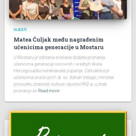
VIJESTI
Matea Čuljak među nagrađenim
učenicima generacije u Mostaru
U Mostaru je održana svečana dodjela priznanja
učenicima generacije osnovnih i srednjih škola
Hercegovačko-neretvanske županije. Zahvalnice je
učenicima uručio prof. dr. sc. Adnan Velagić, ministar
prosvjete, znanosti, kulture i športa HNŽ-a, u znak
priznanja za
Read more