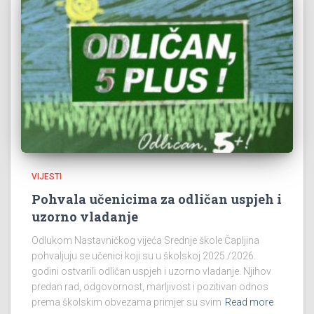
VIJESTI
Pohvala učenicima za odličan uspjeh i
uzorno vladanje
Odlukom Nastavničkog vijeća Srednje škole Čapljina
pohvaljuju se učenici koji su u školskoj 2025./2026.
godini ostvarili odličan uspjeh i uzorno vladanje. Njihov
predan rad, odgovornost, marljivost i pozitivan odnos
prema školskim obvezama primjer su svim
Read more