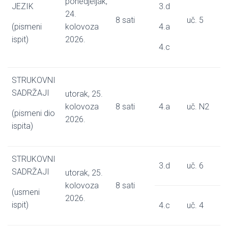
ponedjeljak,
JEZIK
3.d
24.
8 sati
uč. 5
(pismeni
kolovoza
4.a
ispit)
2026.
4.c
STRUKOVNI
SADRŽAJI
utorak, 25.
kolovoza
8 sati
4.a
uč. N2
(pismeni dio
2026.
ispita)
STRUKOVNI
3.d
uč. 6
SADRŽAJI
utorak, 25.
kolovoza
8 sati
(usmeni
2026.
ispit)
4.c
uč. 4