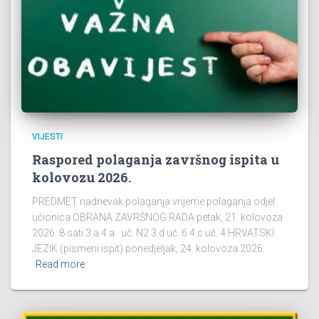
VIJESTI
Raspored polaganja završnog ispita u
kolovozu 2026.
PREDMET nadnevak polaganja vrijeme polaganja odjel
učionica OBRANA ZAVRŠNOG RADA petak, 21. kolovoza
2026. 8 sati 3.a 4.a uč. N2 3.d uč. 6 4.c uč. 4 HRVATSKI
JEZIK (pismeni ispit) ponedjeljak, 24. kolovoza 2026.
Read more