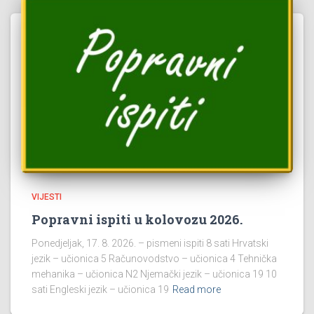
VIJESTI
Popravni ispiti u kolovozu 2026.
Ponedjeljak, 17. 8. 2026. – pismeni ispiti 8 sati Hrvatski
jezik – učionica 5 Računovodstvo – učionica 4 Tehnička
mehanika – učionica N2 Njemački jezik – učionica 19 10
sati Engleski jezik – učionica 19
Read more