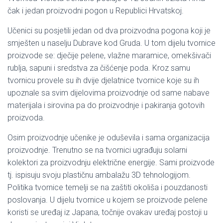
čak i jedan proizvodni pogon u Republici Hrvatskoj.
Učenici su posjetili jedan od dva proizvodna pogona koji je
smješten u naselju Dubrave kod Gruda. U tom dijelu tvornice
proizvode se: dječije pelene, vlažne maramice, omekšivači
rublja, sapuni i sredstva za čišćenje poda. Kroz samu
tvornicu provele su ih dvije djelatnice tvornice koje su ih
upoznale sa svim dijelovima proizvodnje od same nabave
materijala i sirovina pa do proizvodnje i pakiranja gotovih
proizvoda.
Osim proizvodnje učenike je oduševila i sama organizacija
proizvodnje. Trenutno se na tvornici ugrađuju solarni
kolektori za proizvodnju električne energije. Sami proizvode
tj. ispisuju svoju plastičnu ambalažu 3D tehnologijom.
Politika tvornice temelji se na zaštiti okoliša i pouzdanosti
poslovanja. U dijelu tvornice u kojem se proizvode pelene
koristi se uređaj iz Japana, točnije ovakav uređaj postoji u