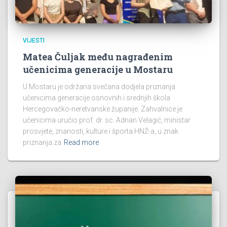
VIJESTI
Matea Čuljak među nagrađenim
učenicima generacije u Mostaru
U Mostaru je održana svečana dodjela priznanja
učenicima generacije osnovnih i srednjih škola
Hercegovačko-neretvanske županije. Zahvalnice je
učenicima uručio prof. dr. sc. Adnan Velagić, ministar
prosvjete, znanosti, kulture i športa HNŽ-a, u znak
priznanja za
Read more