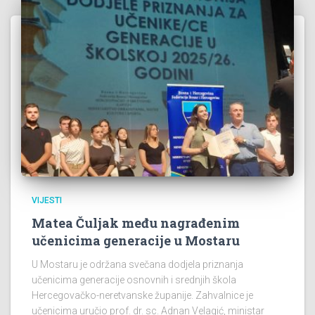
VIJESTI
Matea Čuljak među nagrađenim
učenicima generacije u Mostaru
U Mostaru je održana svečana dodjela priznanja
učenicima generacije osnovnih i srednjih škola
Hercegovačko-neretvanske županije. Zahvalnice je
učenicima uručio prof. dr. sc. Adnan Velagić, ministar