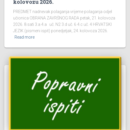
kolovozu 2026.
PREDMET nadnevak polaganja vrijeme polaganja odjel
učionica OBRANA ZAVRŠNOG RADA petak, 21. kolovoza
2026. 8 sati 3.a 4.a uč. N2 3.d uč. 6 4.c uč. 4 HRVATSKI
JEZIK (pismeni ispit) ponedjeljak, 24. kolovoza 2026.
Read more