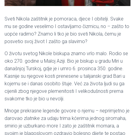
Sveti Nikola zaštitnik je pomoraca, djece I obitelji. Svake
mu se godine veselimo I ostavljamo čizmicu, no – zašto to
uopće radimo? Znamo li tko je bio sveti Nikola, čemu je
posvetio svoj život I zašto ga slavimo?
O životu svetog Nikole biskupa znamo vrlo malo. Rodio se
oko 270. godine u Maloj Aziji. Bio je biskup u gradu Miri u
današnjoj Turskoj, gdje je i umro 6. prosinca 350. godine.
Kasnije su njegove kosti prenesene u talijanski grad Bari u
kojemu se i danas osobito štuje. Već za života ljudi su ga
cijenili zbog njegove plemenitosti I velikodušnosti prema
svakome tko je bio u nevolji.
Mnoge prekrasne legende govore o njemu – neprimjetno je
darovao zlatnike za udaju trima kćerima jednog siromaha,
smirio je uzburkano more I zato je zaštitnik mornara, a
svojim je blagoslovom ozdravio bolesno dijete te postao