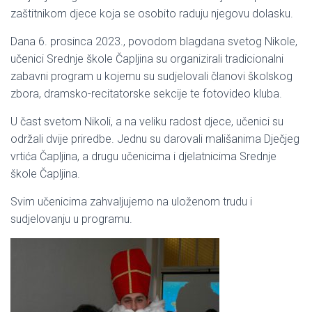
zaštitnikom djece koja se osobito raduju njegovu dolasku.
Dana 6. prosinca 2023., povodom blagdana svetog Nikole,
učenici Srednje škole Čapljina su organizirali tradicionalni
zabavni program u kojemu su sudjelovali članovi školskog
zbora, dramsko-recitatorske sekcije te fotovideo kluba.
U čast svetom Nikoli, a na veliku radost djece, učenici su
održali dvije priredbe. Jednu su darovali mališanima Dječjeg
vrtića Čapljina, a drugu učenicima i djelatnicima Srednje
škole Čapljina.
Svim učenicima zahvaljujemo na uloženom trudu i
sudjelovanju u programu.