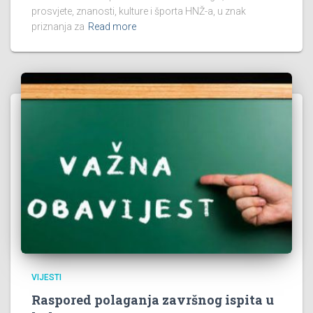
prosvjete, znanosti, kulture i športa HNŽ-a, u znak
priznanja za
Read more
VIJESTI
Raspored polaganja završnog ispita u