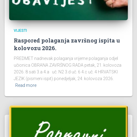
VIJESTI
Raspored polaganja završnog ispita u
kolovozu 2026.
PREDMET nadnevak polaganja vrijeme polaganja odjel
učionica OBRANA ZAVRŠNOG RADA petak, 21. kolovoza
2026. 8 sati 3.a 4.a uč. N2 3.d uč. 6 4.c uč. 4 HRVATSKI
JEZIK (pismeni ispit) ponedjeljak, 24. kolovoza 2026.
Read more