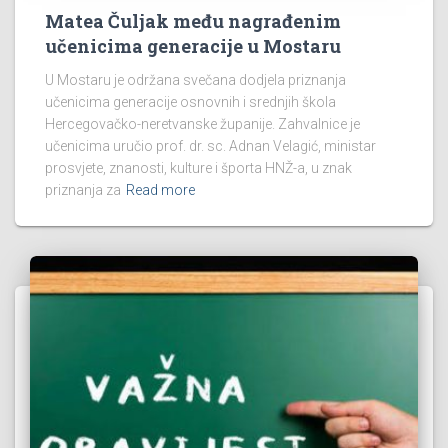
Matea Čuljak među nagrađenim
učenicima generacije u Mostaru
U Mostaru je održana svečana dodjela priznanja
učenicima generacije osnovnih i srednjih škola
Hercegovačko-neretvanske županije. Zahvalnice je
učenicima uručio prof. dr. sc. Adnan Velagić, ministar
prosvjete, znanosti, kulture i športa HNŽ-a, u znak
priznanja za
Read more