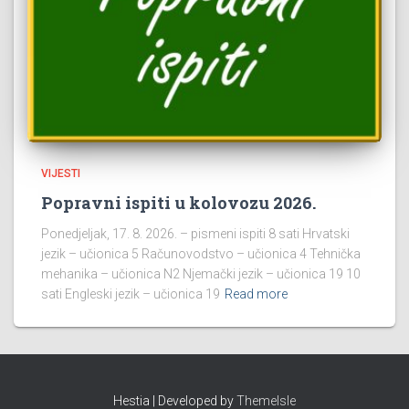
VIJESTI
Popravni ispiti u kolovozu 2026.
Ponedjeljak, 17. 8. 2026. – pismeni ispiti 8 sati Hrvatski
jezik – učionica 5 Računovodstvo – učionica 4 Tehnička
mehanika – učionica N2 Njemački jezik – učionica 19 10
sati Engleski jezik – učionica 19
Read more
Hestia | Developed by
ThemeIsle