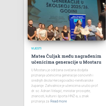
VIJESTI
Matea Čuljak među nagrađenim
učenicima generacije u Mostaru
U Mostaru je održana svečana dodjela
priznanja učenicima generacije osnovnih i
srednjih škola Hercegovačko-neretvanske
županije. Zahvalnice je učenicima uručio prof.
dr. sc. Adnan Velagić, ministar prosvjete,
znanosti, kulture i športa HNŽ-a, u znak
priznanja za
Read more