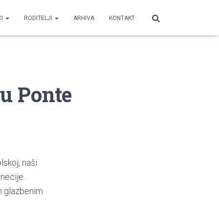
CI
RODITELJI
ARHIVA
KONTAKT
 u Ponte
skoj, naši
necije.
im glazbenim