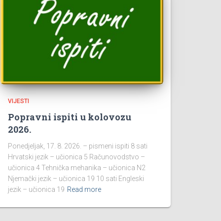
VIJESTI
Popravni ispiti u kolovozu
2026.
Ponedjeljak, 17. 8. 2026. – pismeni ispiti 8 sati
Hrvatski jezik – učionica 5 Računovodstvo –
učionica 4 Tehnička mehanika – učionica N2
Njemački jezik – učionica 19 10 sati Engleski
jezik – učionica 19
Read more