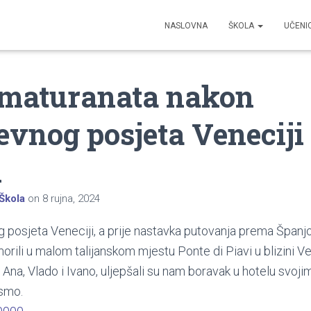
NASLOVNA
ŠKOLA
UČENI
maturanata nakon
evnog posjeta Veneciji
i
Škola
on
8 rujna, 2024
posjeta Veneciji, a prije nastavka putovanja prema Španjol
orili u malom talijanskom mjestu Ponte di Piavi u blizini Ve
 Ana, Vlado i Ivano, uljepšali su nam boravak u hotelu svoj
 smo.