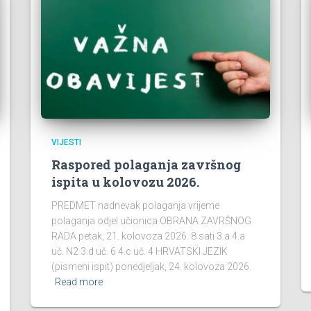
VIJESTI
Raspored polaganja završnog
ispita u kolovozu 2026.
PREDMET nadnevak polaganja vrijeme
polaganja odjel učionica OBRANA ZAVRŠNOG
RADA petak, 21. kolovoza 2026. 8 sati 3.a 4.a
uč. N2 3.d uč. 6 4.c uč. 4 HRVATSKI JEZIK
(pismeni ispit) ponedjeljak, 24. kolovoza 2026.
Read more