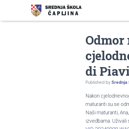
Odmor 
cjelodn
di Piav
Published by
Srednja 
Nakon cjelodnevnog 
maturanti su se odm
Naši maturanti, Ana,
izvedbama. Uživali