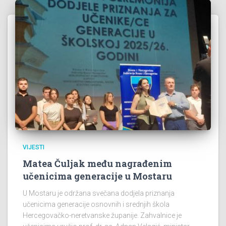
VIJESTI
Matea Čuljak među nagrađenim
učenicima generacije u Mostaru
U Mostaru je održana svečana dodjela priznanja
učenicima generacije osnovnih i srednjih škola
Hercegovačko-neretvanske županije. Zahvalnice je