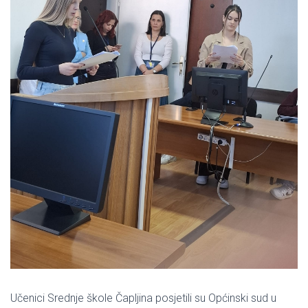
Učenici Srednje škole Čapljina posjetili su Općinski sud u