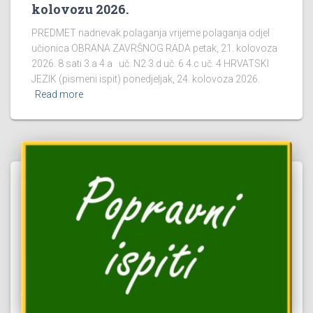
kolovozu 2026.
PREDMET nadnevak polaganja vrijeme polaganja odjel
učionica OBRANA ZAVRŠNOG RADA petak, 21. kolovoza
2026. 8 sati 3.a 4.a uč. N2 3.d uč. 6 4.c uč. 4 HRVATSKI
JEZIK (pismeni ispit) ponedjeljak, 24. kolovoza 2026.
Read more