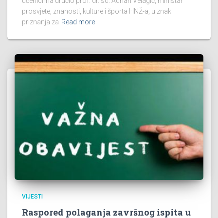
učenicima uručio prof. dr. sc. Adnan Velagić, ministar
prosvjete, znanosti, kulture i športa HNŽ-a, u znak
priznanja za
Read more
VIJESTI
Raspored polaganja završnog ispita u