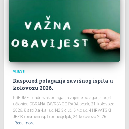
VIJESTI
Raspored polaganja završnog ispita u
kolovozu 2026.
PREDMET nadnevak polaganja vrijeme polaganja odjel
učionica OBRANA ZAVRŠNOG RADA petak, 21. kolovoza
2026. 8 sati 3.a 4.a uč. N2 3.d uč. 6 4.c uč. 4 HRVATSKI
JEZIK (pismeni ispit) ponedjeljak, 24. kolovoza 2026.
Read more