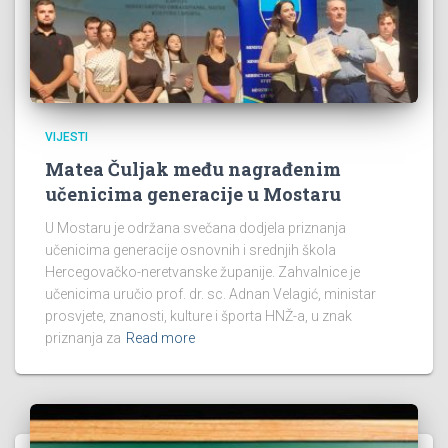
VIJESTI
Matea Čuljak među nagrađenim
učenicima generacije u Mostaru
U Mostaru je održana svečana dodjela priznanja
učenicima generacije osnovnih i srednjih škola
Hercegovačko-neretvanske županije. Zahvalnice je
učenicima uručio prof. dr. sc. Adnan Velagić, ministar
prosvjete, znanosti, kulture i športa HNŽ-a, u znak
priznanja za
Read more