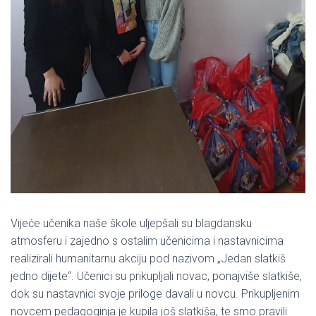
Vijeće učenika naše škole uljepšali su blagdansku
atmosferu i zajedno s ostalim učenicima i nastavnicima
realizirali humanitarnu akciju pod nazivom „Jedan slatkiš
jedno dijete“. Učenici su prikupljali novac, ponajviše slatkiše,
dok su nastavnici svoje priloge davali u novcu. Prikupljenim
novcem pedagoginja je kupila još slatkiša, te smo pravili