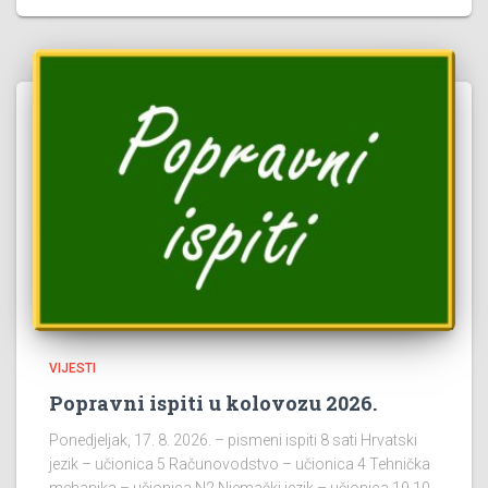
VIJESTI
Popravni ispiti u kolovozu 2026.
Ponedjeljak, 17. 8. 2026. – pismeni ispiti 8 sati Hrvatski
jezik – učionica 5 Računovodstvo – učionica 4 Tehnička