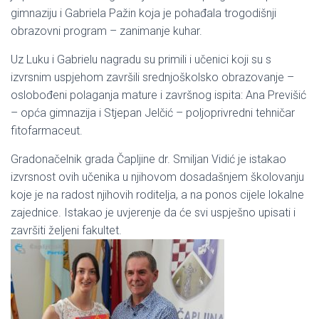
gimnaziju i Gabriela Pažin koja je pohađala trogodišnji
obrazovni program – zanimanje kuhar.
Uz Luku i Gabrielu nagradu su primili i učenici koji su s
izvrsnim uspjehom završili srednjoškolsko obrazovanje –
oslobođeni polaganja mature i završnog ispita: Ana Previšić
– opća gimnazija i Stjepan Jelčić – poljoprivredni tehničar
fitofarmaceut.
Gradonačelnik grada Čapljine dr. Smiljan Vidić je istakao
izvrsnost ovih učenika u njihovom dosadašnjem školovanju
koje je na radost njihovih roditelja, a na ponos cijele lokalne
zajednice. Istakao je uvjerenje da će svi uspješno upisati i
završiti željeni fakultet.