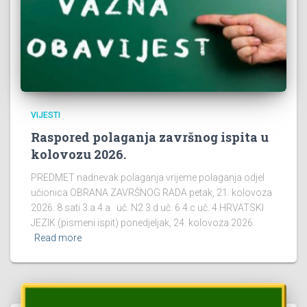
VIJESTI
Raspored polaganja završnog ispita u
kolovozu 2026.
PREDMET nadnevak polaganja vrijeme polaganja odjel
učionica OBRANA ZAVRŠNOG RADA petak, 21. kolovoza
2026. 8 sati 3.a 4.a uč. N2 3.d uč. 6 4.c uč. 4 HRVATSKI
JEZIK (pismeni ispit) ponedjeljak, 24. kolovoza 2026.
Read more