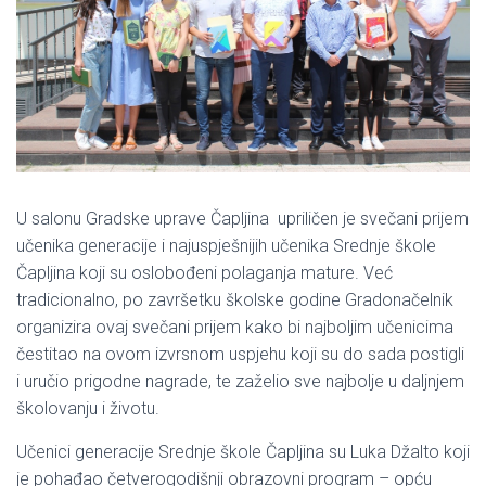
U salonu Gradske uprave Čapljina upriličen je svečani prijem
učenika generacije i najuspješnijih učenika Srednje škole
Čapljina koji su oslobođeni polaganja mature. Već
tradicionalno, po završetku školske godine Gradonačelnik
organizira ovaj svečani prijem kako bi najboljim učenicima
čestitao na ovom izvrsnom uspjehu koji su do sada postigli
i uručio prigodne nagrade, te zaželio sve najbolje u daljnjem
školovanju i životu.
Učenici generacije Srednje škole Čapljina su Luka Džalto koji
je pohađao četverogodišnji obrazovni program – opću