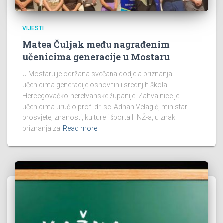
VIJESTI
Matea Čuljak među nagrađenim
učenicima generacije u Mostaru
U Mostaru je održana svečana dodjela priznanja
učenicima generacije osnovnih i srednjih škola
Hercegovačko-neretvanske županije. Zahvalnice je
učenicima uručio prof. dr. sc. Adnan Velagić, ministar
prosvjete, znanosti, kulture i športa HNŽ-a, u znak
priznanja za
Read more