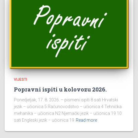
VIJESTI
Popravni ispiti u kolovozu 2026.
Ponedjeljak, 17. 8. 2026. – pismeni ispiti 8 sati Hrvatski
jezik – učionica 5 Računovodstvo – učionica 4 Tehnička
mehanika – učionica N2 Njemački jezik – učionica 19 10
sati Engleski jezik – učionica 19
Read more