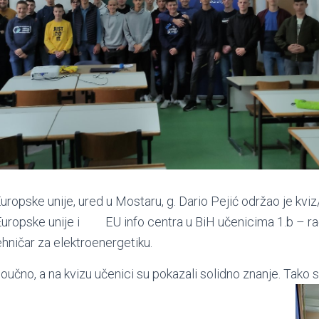
uropske unije, ured u Mostaru, g. Dario Pejić održao je kviz
uropske unije i EU info centra u BiH učenicima 1.b – rač
tehničar za elektroenergetiku.
oučno, a na kvizu učenici su pokazali solidno znanje. Tako 