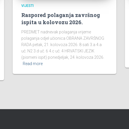
VIJESTI
Raspored polaganja završnog
ispita u kolovozu 2026.
PREDMET nadnevak polaganja vrijeme
polaganja odjel učionica OBRANA ZAVRŠNOG
RADA petak, 21. kolovoza 2026. 8 sati 3.a 4.a
uč. N2 3.d uč. 6 4.c uč. 4 HRVATSKI JEZIK
(pismeni ispit) ponedjeljak, 24. kolovoza 2026.
Read more