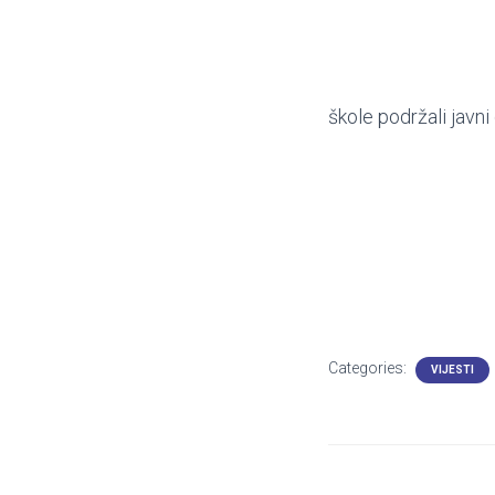
škole podržali javn
Categories:
VIJESTI