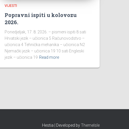
VIJESTI
Popravni ispiti u kolovozu
2026.
Ponedjeljak, 17. 8. 2026. – pismeni ispiti 8 sati
Hrvatski jezik – učionica 5 Računovodstvo –
učionica 4 Tehnička mehanika – učionica N2
Njemački jezik – učionica 19 10 sati Engleski
jezik – učionica 19
Read more
Hestia | Developed by
ThemeIsle