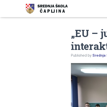
„EU – j
interak
Published by
Srednja 