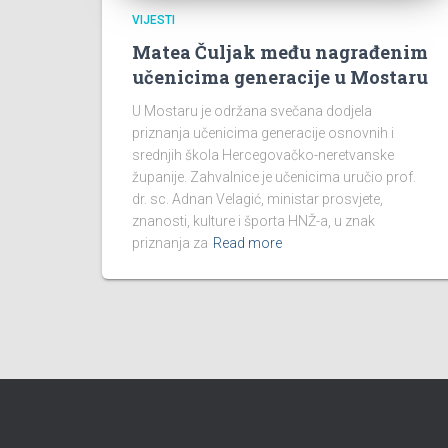
VIJESTI
Matea Čuljak među nagrađenim
učenicima generacije u Mostaru
U Mostaru je održana svečana dodjela
priznanja učenicima generacije osnovnih i
srednjih škola Hercegovačko-neretvanske
županije. Zahvalnice je učenicima uručio prof.
dr. sc. Adnan Velagić, ministar prosvjete,
znanosti, kulture i športa HNŽ-a, u znak
priznanja za
Read more