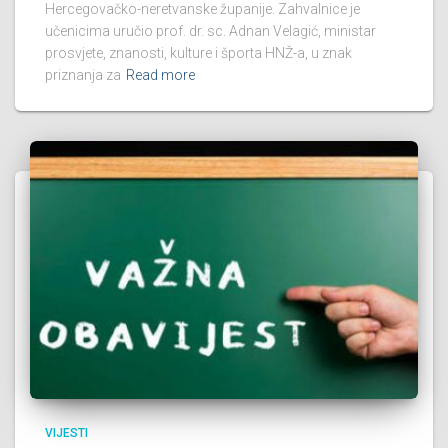
Hercegovačko-neretvanske županije. Zahvalnice je
učenicima uručio prof. dr. sc. Adnan Velagić, ministar
prosvjete, znanosti, kulture i športa HNŽ-a, u znak
priznanja za
Read more
VIJESTI