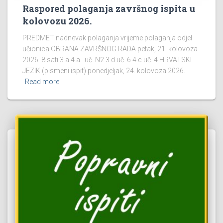
Raspored polaganja završnog ispita u
kolovozu 2026.
PREDMET nadnevak polaganja vrijeme polaganja odjel
učionica OBRANA ZAVRŠNOG RADA petak, 21. kolovoza
2026. 8 sati 3.a 4.a uč. N2 3.d uč. 6 4.c uč. 4 HRVATSKI
JEZIK (pismeni ispit) ponedjeljak, 24. kolovoza 2026.
Read more