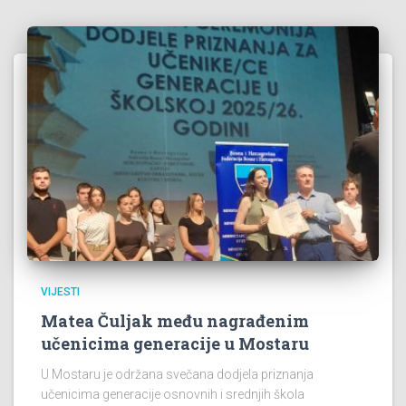
VIJESTI
Matea Čuljak među nagrađenim
učenicima generacije u Mostaru
U Mostaru je održana svečana dodjela priznanja
učenicima generacije osnovnih i srednjih škola