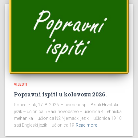
VIJESTI
Popravni ispiti u kolovozu 2026.
Ponedjeljak, 17. 8. 2026. – pismeni ispiti 8 sati Hrvatski
jezik – učionica 5 Računovodstvo – učionica 4 Tehnička
mehanika – učionica N2 Njemački jezik – učionica 19 10
sati Engleski jezik – učionica 19
Read more