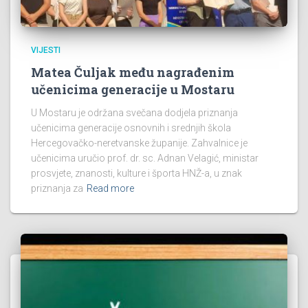
VIJESTI
Matea Čuljak među nagrađenim
učenicima generacije u Mostaru
U Mostaru je održana svečana dodjela priznanja
učenicima generacije osnovnih i srednjih škola
Hercegovačko-neretvanske županije. Zahvalnice je
učenicima uručio prof. dr. sc. Adnan Velagić, ministar
prosvjete, znanosti, kulture i športa HNŽ-a, u znak
priznanja za
Read more