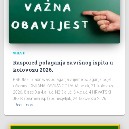
VIJESTI
Raspored polaganja završnog ispita u
kolovozu 2026.
PREDMET nadnevak polaganja vrijeme polaganja odjel
učionica OBRANA ZAVRŠNOG RADA petak, 21. kolovoza
2026. 8 sati 3.a 4.a uč. N2 3.d uč. 6 4.c uč. 4 HRVATSKI
JEZIK (pismeni ispit) ponedjeljak, 24. kolovoza 2026.
Read more