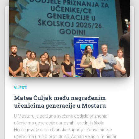
VIJESTI
Matea Čuljak među nagrađenim
učenicima generacije u Mostaru
U Mostaru je održana svečana dodjela priznanja
učenicima generacije osnovnih i srednjih škola
Hercegovačko-neretvanske županije. Zahvalnice je
učenicima uručio prof. dr. sc. Adnan Velagić, ministar