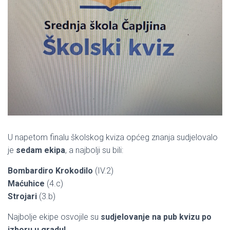
U napetom finalu školskog kviza općeg znanja sudjelovalo
je
sedam ekipa
, a najbolji su bili:
Bombardiro Krokodilo
(IV.2)
Maćuhice
(4.c)
Strojari
(3.b)
Najbolje ekipe osvojile su
sudjelovanje na pub kvizu po
izboru u gradu!