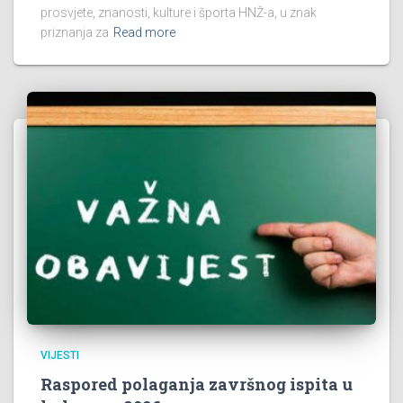
prosvjete, znanosti, kulture i športa HNŽ-a, u znak
priznanja za
Read more
VIJESTI
Raspored polaganja završnog ispita u