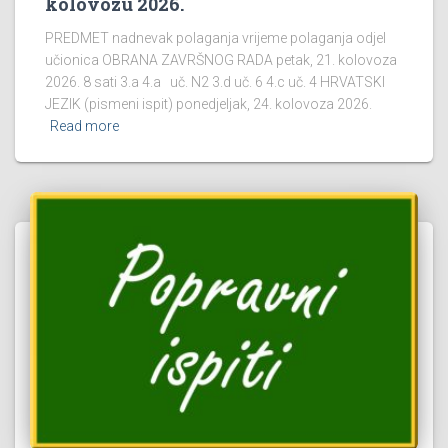
kolovozu 2026.
PREDMET nadnevak polaganja vrijeme polaganja odjel
učionica OBRANA ZAVRŠNOG RADA petak, 21. kolovoza
2026. 8 sati 3.a 4.a uč. N2 3.d uč. 6 4.c uč. 4 HRVATSKI
JEZIK (pismeni ispit) ponedjeljak, 24. kolovoza 2026.
Read more