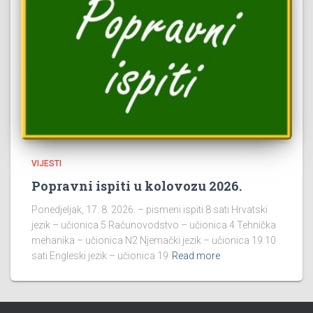
VIJESTI
Popravni ispiti u kolovozu 2026.
Ponedjeljak, 17. 8. 2026. – pismeni ispiti 8 sati Hrvatski
jezik – učionica 5 Računovodstvo – učionica 4 Tehnička
mehanika – učionica N2 Njemački jezik – učionica 19 10
sati Engleski jezik – učionica 19
Read more