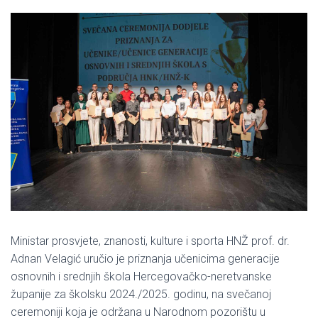
Ministar prosvjete, znanosti, kulture i sporta HNŽ prof. dr.
Adnan Velagić uručio je priznanja učenicima generacije
osnovnih i srednjih škola Hercegovačko-neretvanske
županije za školsku 2024./2025. godinu, na svečanoj
ceremoniji koja je održana u Narodnom pozorištu u