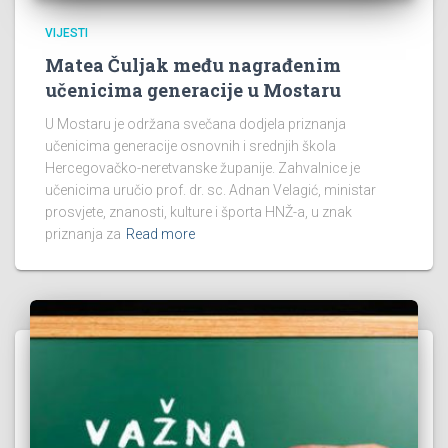
VIJESTI
Matea Čuljak među nagrađenim
učenicima generacije u Mostaru
U Mostaru je održana svečana dodjela priznanja
učenicima generacije osnovnih i srednjih škola
Hercegovačko-neretvanske županije. Zahvalnice je
učenicima uručio prof. dr. sc. Adnan Velagić, ministar
prosvjete, znanosti, kulture i športa HNŽ-a, u znak
priznanja za
Read more