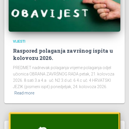
VIJESTI
Raspored polaganja završnog ispita u
kolovozu 2026.
PREDMET nadnevak polaganja vrijeme polaganja odjel
učionica OBRANA ZAVRŠNOG RADA petak, 21. kolovoza
2026. 8 sati 3.a 4.a uč. N2 3.d uč. 6 4.c uč. 4 HRVATSKI
JEZIK (pismeni ispit) ponedjeljak, 24. kolovoza 2026.
Read more